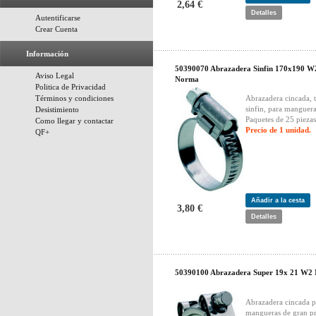
2,64 €
Detalles
Autentificarse
Crear Cuenta
Información
50390070 Abrazadera Sinfin 170x190 W
Aviso Legal
Norma
Politica de Privacidad
Términos y condiciones
Abrazadera cincada, 
sinfin, para manguera
Desistimiento
Paquetes de 25 piezas
Como llegar y contactar
Precio de 1 unidad.
QF+
Añadir a la cesta
3,80 €
Detalles
50390100 Abrazadera Super 19x 21 W2
Abrazadera cincada p
mangueras de gran pr