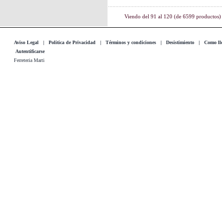
Viendo del
91
al
120
(de
6599
productos)
Aviso Legal
|
Politica de Privacidad
|
Términos y condiciones
|
Desistimiento
|
Como lle
Autentificarse
Ferreteria Marti