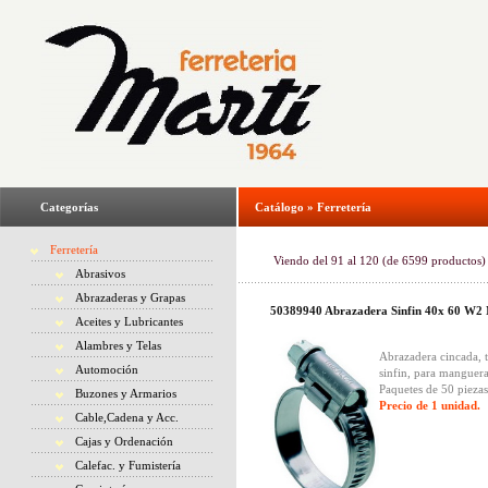
Categorías
Catálogo
»
Ferretería
Ferretería
Viendo del
91
al
120
(de
6599
productos)
Abrasivos
Abrazaderas y Grapas
50389940 Abrazadera Sinfin 40x 60 W2
Aceites y Lubricantes
Alambres y Telas
Abrazadera cincada, 
Automoción
sinfin, para manguera
Paquetes de 50 piezas
Buzones y Armarios
Precio de 1 unidad.
Cable,Cadena y Acc.
Cajas y Ordenación
Calefac. y Fumistería