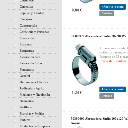
Carpintería
Carretillas
Añadir a la cesta
0,84 €
Cepillos y Escobas
Detalles
Cerrajero
Construcción
Cordelería y Persianas
50389970 Abrazadera Sinfin 70x 90 W2
Electricidad
Escaleras
Abrazadera cincada, 
Estanterías
sinfin, para manguera
Paquetes de 25 piezas
Extracción Aire
Precio de 1 unidad.
Extracción Tubo
Fontanería
General
Herramienta Eléctrica
Jardineria y Agric.
Añadir a la cesta
1,24 €
Medición y Nivelación
Detalles
Neumatica
Perfilería
Planchas y Perfiles
50390000 Abrazadera Sinfin 100x120 W
Pinturas
Norma
Productos de Limpieza