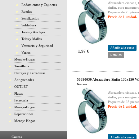
Abrazadera cincada, 
Rodamientos y Cojinetes
sinfin, para manguera
Ruedas
Paquetes de 25 piezas
Precio de 1 unidad.
Senalizacion
Soldadura
Tacos y Anclajes
Telas y Mallas
Vestuario y Seguridad
Añadir a la cesta
1,97 €
Varios
Detalles
Menaje-Hogar
Tornillería
Herrajes y Cerraduras
50390030 Abrazadera Sinfin 130x150 W
Antigüedades
Norma
OUTLET
Abrazadera cincada, 
Placas
sinfin, para manguera
Ferretería
Paquetes de 25 piezas
Precio de 1 unidad.
Menaje-Hogar
Reparaciones
Menaje-Hogar
Cuenta
Añadir a la cesta