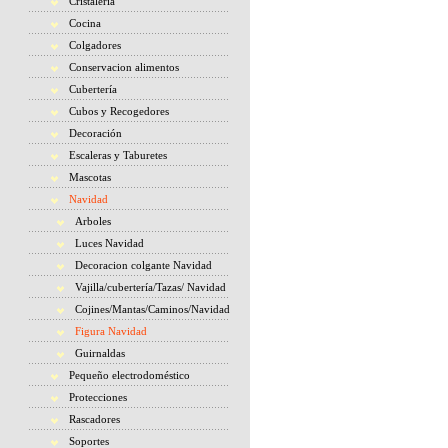
Cristaleria
Cocina
Colgadores
Conservacion alimentos
Cubertería
Cubos y Recogedores
Decoración
Escaleras y Taburetes
Mascotas
Navidad
Arboles
Luces Navidad
Decoracion colgante Navidad
Vajilla/cubertería/Tazas/ Navidad
Cojines/Mantas/Caminos/Navidad
Figura Navidad
Guirnaldas
Pequeño electrodoméstico
Protecciones
Rascadores
Soportes