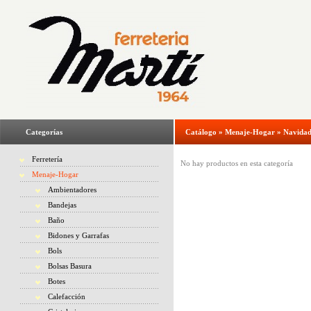
Categorías
Catálogo
»
Menaje-Hogar
»
Navida
Ferretería
No hay productos en esta categoría
Menaje-Hogar
Ambientadores
Bandejas
Baño
Bidones y Garrafas
Bols
Bolsas Basura
Botes
Calefacción