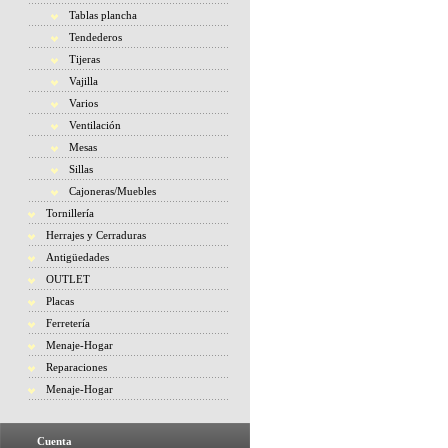
Tablas plancha
Tendederos
Tijeras
Vajilla
Varios
Ventilación
Mesas
Sillas
Cajoneras/Muebles
Tornillería
Herrajes y Cerraduras
Antigüedades
OUTLET
Placas
Ferretería
Menaje-Hogar
Reparaciones
Menaje-Hogar
Cuenta