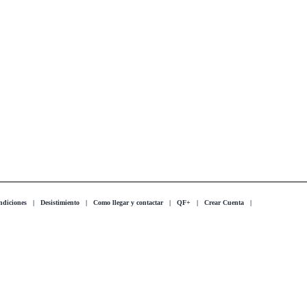
ndiciones
|
Desistimiento
|
Como llegar y contactar
|
QF+
|
Crear Cuenta
|