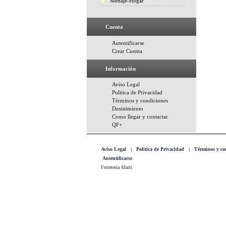
Menaje-Hogar
Cuenta
Autentificarse
Crear Cuenta
Información
Aviso Legal
Politica de Privacidad
Términos y condiciones
Desistimiento
Como llegar y contactar
QF+
Aviso Legal
|
Politica de Privacidad
|
Términos y co
Autentificarse
Ferreteria Marti