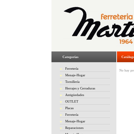
Categorías
Catálog
Ferretería
No hay pro
Menaje-Hogar
Tornillería
Herrajes y Cerraduras
Antigüedades
OUTLET
Placas
Ferretería
Menaje-Hogar
Reparaciones