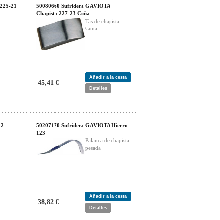
 225-21
50080660 Sufridera GAVIOTA
Chapista 227-23 Cuña
Tas de chapista
Cuña.
Añadir a la cesta
45,41 €
Detalles
22
50207170 Sufridera GAVIOTA Hierro
123
Palanca de chapista
pesada
Añadir a la cesta
38,82 €
Detalles