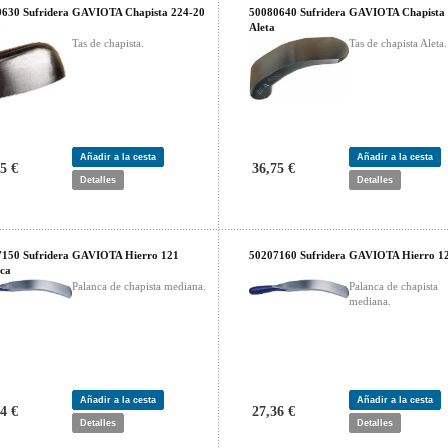
630 Sufridera GAVIOTA Chapista 224-20
50080640 Sufridera GAVIOTA Chapista
o
Aleta
Tas de chapista.
Tas de chapista Aleta.
Añadir a la cesta
Añadir a la cesta
5 €
36,75 €
Detalles
Detalles
150 Sufridera GAVIOTA Hierro 121
50207160 Sufridera GAVIOTA Hierro 1
ca
Palanca de chapista mediana.
Palanca de chapista
mediana.
Añadir a la cesta
Añadir a la cesta
4 €
27,36 €
Detalles
Detalles