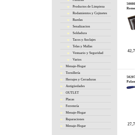
50080
Productos de Limpieza
Rom
Rodamientos y Cojinetes
Ruedas
Senalizacion
Soldadura
Tacos y Anclajes
Telas y Mallas
42,7
Vestuario y Seguridad
Varios
Menaje-Hogar
Tornillería
50207
Herrajes y Cerraduras
Palan
Antigüedades
OUTLET
Placas
Ferretería
Menaje-Hogar
Reparaciones
27,7
Menaje-Hogar