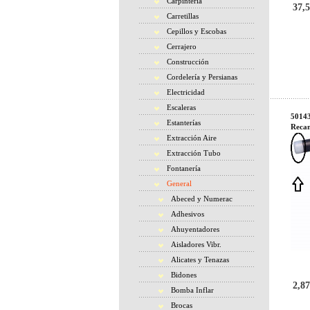
Carpintería
37,5
Carretillas
Cepillos y Escobas
Cerrajero
Construcción
Cordelería y Persianas
Electricidad
Escaleras
5014
Estanterías
Reca
Extracción Aire
Extracción Tubo
Fontanería
General
Abeced y Numerac
Adhesivos
Ahuyentadores
Aisladores Vibr.
Alicates y Tenazas
Bidones
2,87
Bomba Inflar
Brocas