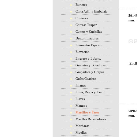
Burletes
Cinta Adh. y Embalaje
5014
Conteras
mm.
Correas Trapez.
Cutters y Cuchillas
Destornilladores
Elementos Fijación
Elevación
Engrase y Lubric.
23,8
Granetes y Botadores
Grapadora y Grapas
Guías Cuadros
Imanes
Lima, Raspa y Escof.
Llaves
Mangos
50968
Martillos y Tases
mm.
Masillas Rellenadoras
Mordazas
Muelles