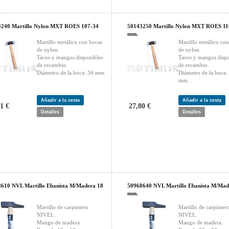
3240 Martillo Nylon MXT ROES 107-34
50143250 Martillo Nylon MXT ROES 11
mm.
Martillo metálico con bocas
Martillo metálico co
de nylon.
de nylon.
Tacos y mangos disponibles
Tacos y mangos disp
de recambio.
de recambio.
Diámetro de la boca: 34 mm.
Diámetro de la boca:
mm.
Añadir a la cesta
Añadir a la cesta
1 €
27,80 €
Detalles
Detalles
610 NVL Martillo Ebanista M/Madera 18
50968640 NVL Martillo Ebanista M/Mad
mm.
Martillo de carpintero
Martillo de carpinter
NIVEL.
NIVEL.
Mango de madera.
Mango de madera.