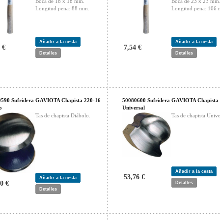
Boca de 18 x 18 mm.
Boca de 23 x 23 mm
Longitud pena: 88 mm.
Longitud pena: 106
Añadir a la cesta
Añadir a la cesta
 €
7,54 €
Detalles
Detalles
590 Sufridera GAVIOTA Chapista 220-16
50080600 Sufridera GAVIOTA Chapista
o
Universal
Tas de chapista Diábolo.
Tas de chapista Unive
Añadir a la cesta
53,76 €
Añadir a la cesta
0 €
Detalles
Detalles