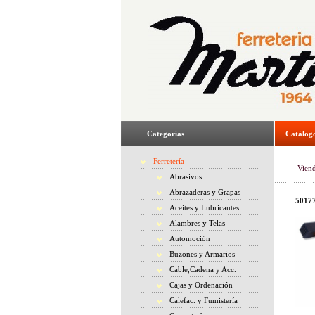
Categorías
Catálog
Ferretería
Vien
Abrasivos
Abrazaderas y Grapas
50177
Aceites y Lubricantes
Alambres y Telas
Automoción
Buzones y Armarios
Cable,Cadena y Acc.
Cajas y Ordenación
Calefac. y Fumistería