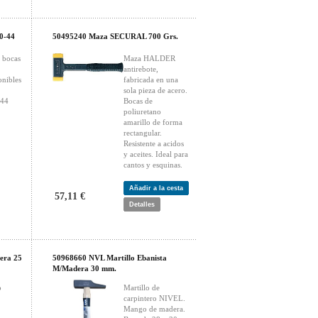
0-44
50495240 Maza SECURAL 700 Grs.
n bocas
Maza HALDER
antirebote,
onibles
fabricada en una
sola pieza de acero.
 44
Bocas de
poliuretano
amarillo de forma
rectangular.
Resistente a acidos
y aceites. Ideal para
cantos y esquinas.
Añadir a la cesta
57,11 €
Detalles
era 25
50968660 NVL Martillo Ebanista
M/Madera 30 mm.
o
Martillo de
carpintero NIVEL.
Mango de madera.