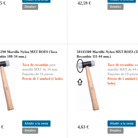
5 €
42,59 €
Detalles
Detalles
3290 Martillo Nylon MXT ROES (Taco
50143300 Martillo Nylon MXT ROES (T
mbio 108-34 mm.)
Recambio 111-44 mm.)
Taco de recambio
para
Taco de recambio
pa
martillo MXT de 34 mm.
martillo MXT de 44
Paquetes de 10 piezas.
Paquetes de 10 piezas
Precio de 1 unidad (1 lado).
Precio de 1 unidad (
lado).
Añadir a la cesta
Añadir a la cesta
 €
4,63 €
Detalles
Detalles