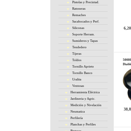
Pistolas y Precintad.
Ratoneras
Remaches
Sacabocados y Perf.
Siliconas
6,20
Soporte Herram.
Sumideros y Tapas
Tendedero
Tijeras
50080
Toldos
Diabl
Tornillo Aprieto
Tornillo Banco
Uralita
Ventosas
Herramienta Eléctrica
Jardineria y Agric.
Medición y Nivelación
38,8
Neumatica
Perfilería
Planchas y Perfiles
Pinturas