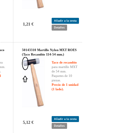
Añadir a la cesta
1,21 €
Detalles
aco
50143310 Martillo Nylon MXT ROES
(Taco Recambio 114-54 mm.)
ra
Taco de recambio
 mm.
para martillo MXT
.
de 54 mm.
1
Paquetes de 10
piezas.
Precio de 1 unidad
(1 lado).
Añadir a la cesta
5,12 €
Detalles