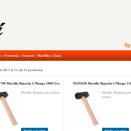
o
»
Ferretería
»
General
»
Martillos y Tases
do del
1
al
21
(de
21
productos)
700 Martillo Bujarda C/Mango 1000 Grs.
50293630 Martillo Bujarda C/Mango 15
Martillo Bujarda para piedra.
Martillo Bujarda para
piedra.
Añadir a la cesta
Añadir a la cesta