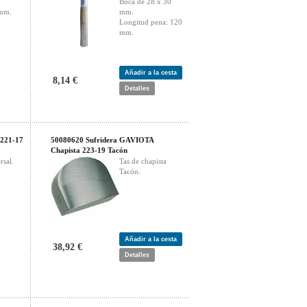
.
Boca de 28 x 30
 mm.
mm.
Longitud pena: 120
mm.
Añadir a la cesta
8,14 €
Detalles
 221-17
50080620 Sufridera GAVIOTA
Chapista 223-19 Tacón
rsal.
Tas de chapista
Tacón.
Añadir a la cesta
38,92 €
Detalles