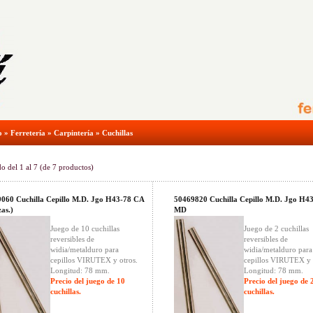
o
»
Ferretería
»
Carpintería
»
Cuchillas
do del
1
al
7
(de
7
productos)
060 Cuchilla Cepillo M.D. Jgo H43-78 CA
50469820 Cuchilla Cepillo M.D. Jgo H4
zas.)
MD
Juego de 10 cuchillas
Juego de 2 cuchillas
reversibles de
reversibles de
widia/metalduro para
widia/metalduro para
cepillos VIRUTEX y otros.
cepillos VIRUTEX y 
Longitud: 78 mm.
Longitud: 78 mm.
Precio del juego de 10
Precio del juego de 
cuchillas.
cuchillas.