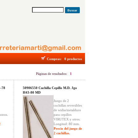
Buscar
Compras:
0 productos
Páginas de resultados:
1
3-78
50906550 Cuchilla Cepillo M.D. Jgo
H43-80 MD
Juego de 2
cuchillas reversibles
de widia/metalduro
otros.
para cepillos
VIRUTEX y otros.
2
Longitud: 80 mm.
Precio del juego de
2 cuchillas.