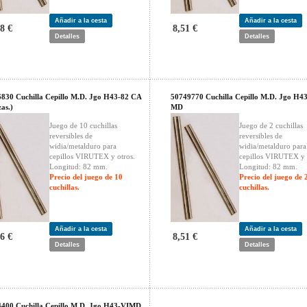
Añadir a la cesta
Añadir a la cesta
8 €
8,51 €
Detalles
Detalles
830 Cuchilla Cepillo M.D. Jgo H43-82 CA
50749770 Cuchilla Cepillo M.D. Jgo H4
zas.)
MD
Juego de 10 cuchillas
Juego de 2 cuchillas
reversibles de
reversibles de
widia/metalduro para
widia/metalduro para
cepillos VIRUTEX y otros.
cepillos VIRUTEX y 
Longitud: 82 mm.
Longitud: 82 mm.
Precio del juego de 10
Precio del juego de 
cuchillas.
cuchillas.
Añadir a la cesta
Añadir a la cesta
6 €
8,51 €
Detalles
Detalles
400 Cuchilla Cepillo M.D. Jgo H43-VIMD