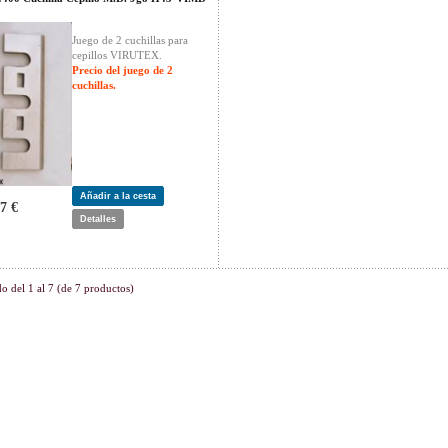
Juego de 2 cuchillas para
cepillos VIRUTEX.
Precio del juego de 2
cuchillas.
Añadir a la cesta
7 €
Detalles
do del
1
al
7
(de
7
productos)