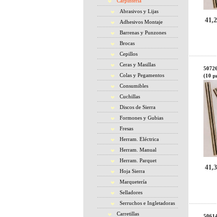
Carpintería
Abrasivos y Lijas
41,2
Adhesivos Montaje
Barrenas y Punzones
Brocas
Cepillos
Ceras y Masillas
50726
Colas y Pegamentos
(10 p
Consumibles
Cuchillas
Discos de Sierra
Formones y Gubias
Fresas
Herram. Eléctrica
Herram. Manual
Herram. Parquet
41,3
Hoja Sierra
Marquetería
Selladores
Serruchos e Ingletadoras
Carretillas
50614