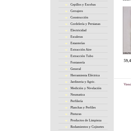
Cepillos y Escobas
Cerrajero
Construcción
Cordelería y Persianas
Electricidad
Escaleras
Estanterías
Extracción Aire
Extracción Tubo
59,4
Fontanería
General
Herramienta Eléctrica
Jardineria y Agric.
Vien
Medición y Nivelación
Neumatica
Perfilería
Planchas y Perfiles
Pinturas
Productos de Limpieza
Rodamientos y Cojinetes