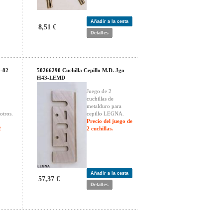
Añadir a la cesta
8,51 €
Detalles
3-82
50266290 Cuchilla Cepillo M.D. Jgo
H43-LEMD
Juego de 2
cuchillas de
metalduro para
otros.
cepillo LEGNA.
Precio del juego de
2
2 cuchillas.
Añadir a la cesta
57,37 €
Detalles