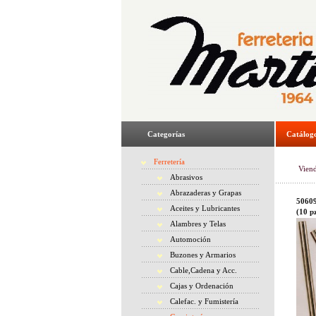
Categorías
Catálog
Ferretería
Vien
Abrasivos
Abrazaderas y Grapas
50609
Aceites y Lubricantes
(10 p
Alambres y Telas
Automoción
Buzones y Armarios
Cable,Cadena y Acc.
Cajas y Ordenación
Calefac. y Fumistería