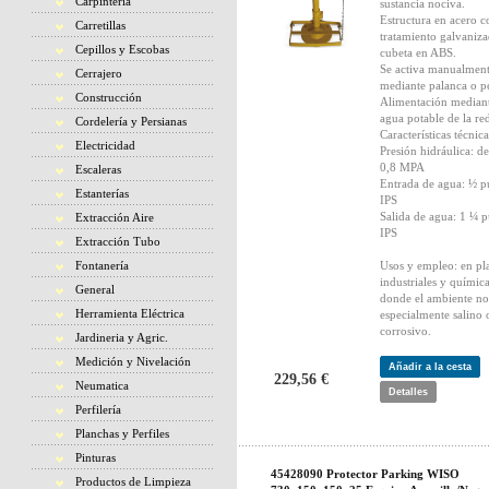
Carpintería
sustancia nociva.
Estructura en acero c
Carretillas
tratamiento galvaniz
Cepillos y Escobas
cubeta en ABS.
Se activa manualmen
Cerrajero
mediante palanca o p
Construcción
Alimentación mediant
agua potable de la re
Cordelería y Persianas
Características técnica
Electricidad
Presión hidráulica: de
0,8 MPA
Escaleras
Entrada de agua: ½ p
Estanterías
IPS
Salida de agua: 1 ¼ 
Extracción Aire
IPS
Extracción Tubo
Fontanería
Usos y empleo: en pl
industriales y químic
General
donde el ambiente no
Herramienta Eléctrica
especialmente salino 
corrosivo.
Jardineria y Agric.
Medición y Nivelación
Añadir a la cesta
229,56 €
Neumatica
Detalles
Perfilería
Planchas y Perfiles
Pinturas
45428090 Protector Parking WISO
Productos de Limpieza