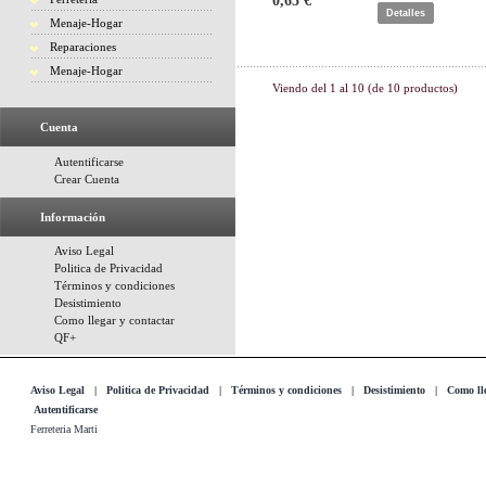
0,65 €
Detalles
Menaje-Hogar
Reparaciones
Menaje-Hogar
Viendo del
1
al
10
(de
10
productos)
Cuenta
Autentificarse
Crear Cuenta
Información
Aviso Legal
Politica de Privacidad
Términos y condiciones
Desistimiento
Como llegar y contactar
QF+
Aviso Legal
|
Politica de Privacidad
|
Términos y condiciones
|
Desistimiento
|
Como lle
Autentificarse
Ferreteria Marti