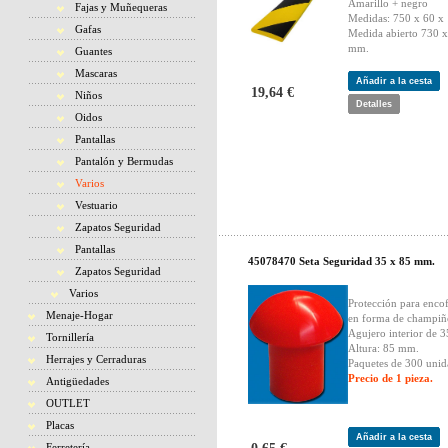
Amarillo + negro
Fajas y Muñequeras
Medidas: 750 x 60 x
Gafas
Medida abierto 730 
mm.
Guantes
Mascaras
Añadir a la cesta
19,64 €
Niños
Detalles
Oidos
Pantallas
Pantalón y Bermudas
Varios
Vestuario
Zapatos Seguridad
Pantallas
45078470 Seta Seguridad 35 x 85 mm.
Zapatos Seguridad
Varios
Protección para enco
Menaje-Hogar
en forma de champiñ
Agujero interior de 
Tornillería
Altura: 85 mm.
Herrajes y Cerraduras
Paquetes de 300 unid
Precio de 1 pieza.
Antigüedades
OUTLET
Placas
Añadir a la cesta
Ferretería