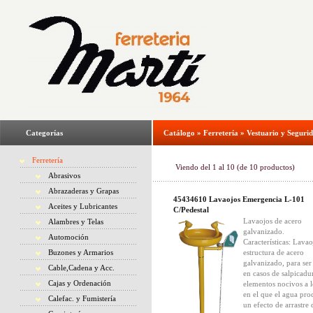
Categorías
Catálogo
»
Ferretería
»
Vestuario y Seguri
Ferretería
Viendo del
1
al
10
(de
10
productos)
Abrasivos
Abrazaderas y Grapas
45434610 Lavaojos Emergencia L-101
Aceites y Lubricantes
C/Pedestal
Lavaojos de acero
Alambres y Telas
galvanizado.
Automoción
Características: Lava
Buzones y Armarios
estructura de acero
galvanizado, para ser
Cable,Cadena y Acc.
en casos de salpicadu
Cajas y Ordenación
elementos nocivos a l
en el que el agua pr
Calefac. y Fumistería
un efecto de arrastre 