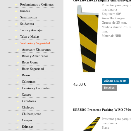
730x150x150x25 Esquina Amarillo/Negr
Rodamientos y Cojinetes
Protector para parqui
maquinaria
Ruedas
Esquinero 90º
Senalizacion
Amarillo + negro
Grueso de 25 mm.
Soldadura
Medida abierto 730 
Tacos y Anclajes
mm.
Material: NBR
Telas y Mallas
Vestuario y Seguridad
Arneses y Cinturones
Batas y Americanas
Botas Goma
Botas Seguridad
Buzos
Añadir a la cesta
Calcetines
45,33 €
Camisas y Camisetas
Detalles
Cascos
Cazadoras
Chalecos
45353500 Protector Parking WISO 750
Chubasqueros
Protector para parqui
Cuerpo
maquinaria
Eslingas
Plano