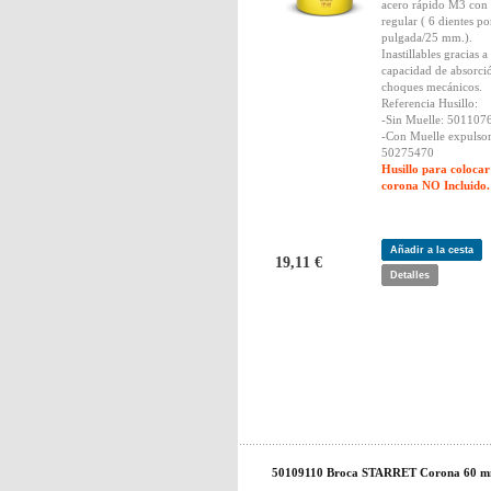
acero rápido M3 con
regular ( 6 dientes po
pulgada/25 mm.).
Inastillables gracias a
capacidad de absorci
choques mecánicos.
Referencia Husillo:
-Sin Muelle: 501107
-Con Muelle expulsor
50275470
Husillo para colocar
corona NO Incluido.
Añadir a la cesta
19,11 €
Detalles
50109110 Broca STARRET Corona 60 m