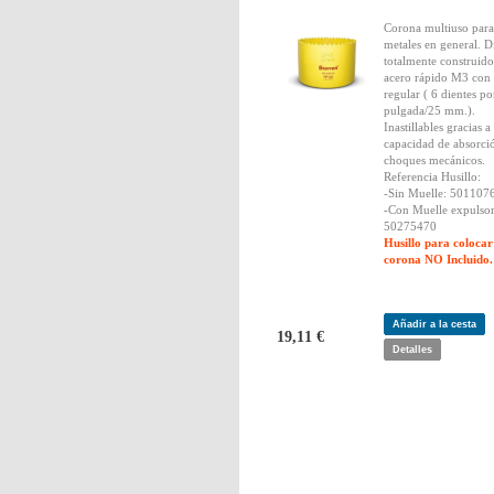
Corona multiuso para
metales en general. D
totalmente construido
acero rápido M3 con
regular ( 6 dientes po
pulgada/25 mm.).
Inastillables gracias a
capacidad de absorci
choques mecánicos.
Referencia Husillo:
-Sin Muelle: 501107
-Con Muelle expulsor
50275470
Husillo para colocar
corona NO Incluido.
Añadir a la cesta
19,11 €
Detalles