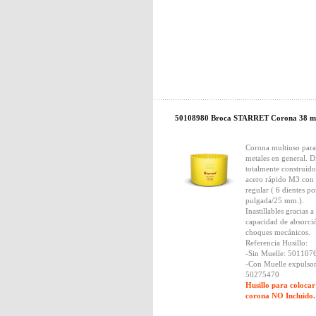
50108980 Broca STARRET Corona 38 
Corona multiuso para
metales en general. D
totalmente construido
acero rápido M3 con
regular ( 6 dientes po
pulgada/25 mm.).
Inastillables gracias a
capacidad de absorci
choques mecánicos.
Referencia Husillo:
-Sin Muelle: 501107
-Con Muelle expulsor
50275470
Husillo para colocar
corona NO Incluido.