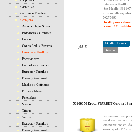
Carpintería
Referencia Husillo:
Carretillas
-Sin Muelle: 501107
-Con muelle expulsor
Cepillos y Escobas
50275460
Cerrajero
Husillo para colocar
Arcos y Hojas Sierra
corona NO Incluido.
Botadores y Granetes
Brocas
Añadir a la cesta
Conos Red. y Espigas
11,08 €
Detalles
Coronas y Husillos
Escariadores
Escuadras y Transp.
Extractor Tornillos
Fresas y Avellanad.
Machos y Cojinetes
Pinzas y Masas
Remaches
50108850 Broca STARRET Corona 19 
Sierras
Tijeras
Corona multiuso para
Varios
metáles en general. D
Extractor Tornillos
totalmente construido
acero rápido M3 con
Fresas y Avellanad.