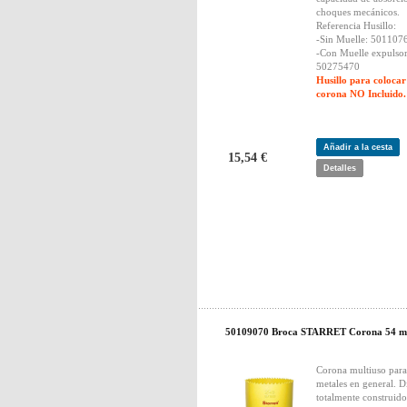
choques mecánicos.
Referencia Husillo:
-Sin Muelle: 501107
-Con Muelle expulsor
50275470
Husillo para colocar
corona NO Incluido.
Añadir a la cesta
15,54 €
Detalles
50109070 Broca STARRET Corona 54 
Corona multiuso para
metales en general. D
totalmente construido