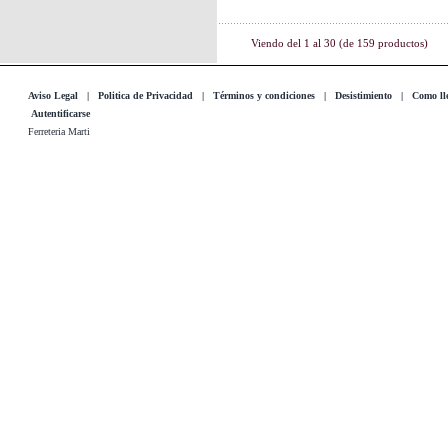
Viendo del
1
al
30
(de
159
productos)
Aviso Legal
|
Politica de Privacidad
|
Términos y condiciones
|
Desistimiento
|
Como lle
Autentificarse
Ferreteria Marti