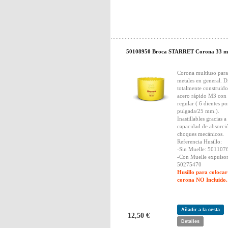
50108950 Broca STARRET Corona 33 
Corona multiuso para
metales en general. D
totalmente construido
acero rápido M3 con
regular ( 6 dientes po
pulgada/25 mm.).
Inastillables gracias a
capacidad de absorci
choques mecánicos.
Referencia Husillo:
-Sin Muelle: 501107
-Con Muelle expulsor
50275470
Husillo para colocar
corona NO Incluido.
Añadir a la cesta
12,50 €
Detalles