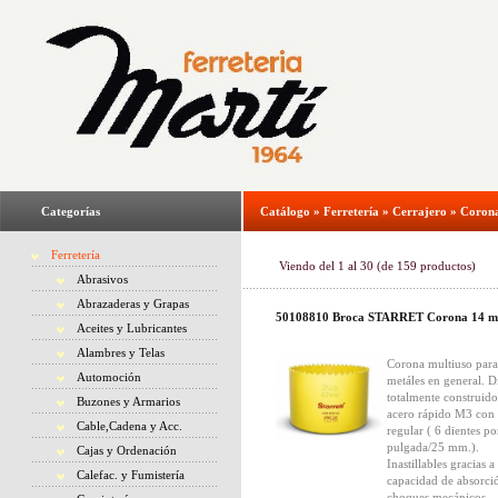
Categorías
Catálogo
»
Ferretería
»
Cerrajero
»
Corona
Ferretería
Viendo del
1
al
30
(de
159
productos)
Abrasivos
Abrazaderas y Grapas
50108810 Broca STARRET Corona 14 
Aceites y Lubricantes
Alambres y Telas
Corona multiuso para
Automoción
metáles en general. D
totalmente construido
Buzones y Armarios
acero rápido M3 con
Cable,Cadena y Acc.
regular ( 6 dientes po
pulgada/25 mm.).
Cajas y Ordenación
Inastillables gracias a
Calefac. y Fumistería
capacidad de absorci
choques mecánicos.