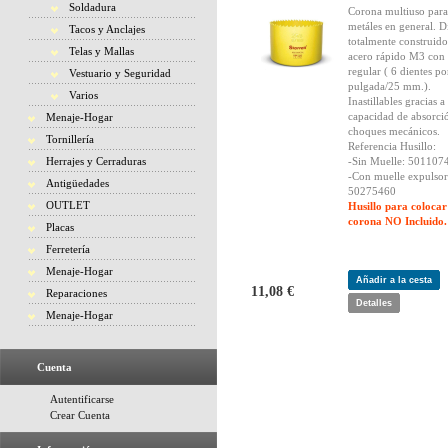
Soldadura
Corona multiuso para
metáles en general. D
Tacos y Anclajes
totalmente construido
Telas y Mallas
acero rápido M3 con
regular ( 6 dientes po
Vestuario y Seguridad
pulgada/25 mm.).
Varios
Inastillables gracias a
capacidad de absorci
Menaje-Hogar
choques mecánicos.
Tornillería
Referencia Husillo:
Herrajes y Cerraduras
-Sin Muelle: 501107
-Con muelle expulsor
Antigüedades
50275460
OUTLET
Husillo para colocar
corona NO Incluido.
Placas
Ferretería
Menaje-Hogar
Añadir a la cesta
11,08 €
Reparaciones
Detalles
Menaje-Hogar
Cuenta
Autentificarse
Crear Cuenta