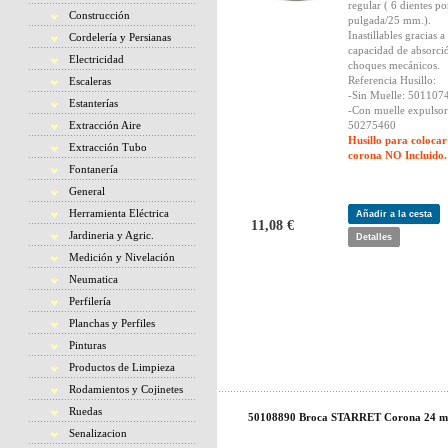
regular ( 6 dientes po
Construcción
pulgada/25 mm.).
Inastillables gracias a
Cordelería y Persianas
capacidad de absorci
Electricidad
choques mecánicos.
Referencia Husillo:
Escaleras
-Sin Muelle: 501107
Estanterías
-Con muelle expulsor
Extracción Aire
50275460
Husillo para colocar
Extracción Tubo
corona NO Incluido.
Fontanería
General
Herramienta Eléctrica
Añadir a la cesta
11,08 €
Jardineria y Agric.
Detalles
Medición y Nivelación
Neumatica
Perfilería
Planchas y Perfiles
Pinturas
Productos de Limpieza
Rodamientos y Cojinetes
Ruedas
50108890 Broca STARRET Corona 24 
Senalizacion