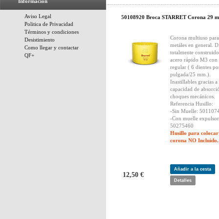
Información
Aviso Legal
50108920 Broca STARRET Corona 29 
Politica de Privacidad
Términos y condiciones
Corona multiuso para
Desistimiento
metáles en general. D
Como llegar y contactar
totalmente construido
QF+
acero rápido M3 con
regular ( 6 dientes po
pulgada/25 mm.).
Inastillables gracias a
capacidad de absorci
choques mecánicos.
Referencia Husillo:
-Sin Muelle: 501107
-Con muelle expulsor
50275460
Husillo para colocar
corona NO Incluido.
Añadir a la cesta
12,50 €
Detalles