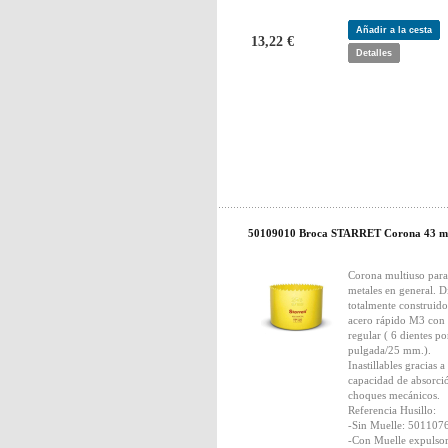
Añadir a la cesta
13,22 €
Detalles
50109010 Broca STARRET Corona 43 
Corona multiuso para
metales en general. D
totalmente construido
acero rápido M3 con
regular ( 6 dientes po
pulgada/25 mm.).
Inastillables gracias a
capacidad de absorci
choques mecánicos.
Referencia Husillo:
-Sin Muelle: 501107
-Con Muelle expulsor