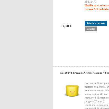
50275470
Husillo para colocar
corona NO Incluido.
Añadir a la cesta
14,70 €
Detalles
50109040 Broca STARRET Corona 48 
Corona multiuso para
metales en general. D
totalmente construido
acero rápido M3 con
regular ( 6 dientes po
pulgada/25 mm.).
Inastillables gracias a
capacidad de absorci