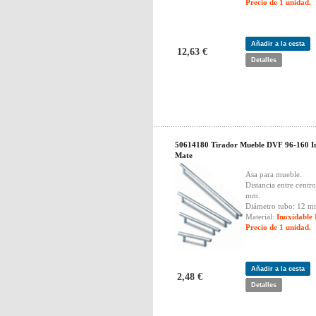
Precio de 1 unidad.
Añadir a la cesta
12,63 €
Detalles
50614180 Tirador Mueble DVF 96-160 I
Mate
Asa para mueble.
Distancia entre centro
mm.
Diámetro tubo: 12 m
Material:
Inoxidable
Precio de 1 unidad.
Añadir a la cesta
2,48 €
Detalles