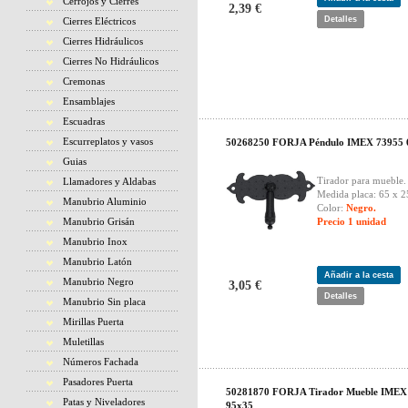
Cerrojos y Cierres
2,39 €
Detalles
Cierres Eléctricos
Cierres Hidráulicos
Cierres No Hidráulicos
Cremonas
Ensamblajes
Escuadras
Escurreplatos y vasos
50268250 FORJA Péndulo IMEX 73955 
Guias
Tirador para mueble.
Llamadores y Aldabas
Medida placa: 65 x 
Manubrio Aluminio
Color:
Negro.
Manubrio Grisán
Precio 1 unidad
Manubrio Inox
Manubrio Latón
Añadir a la cesta
Manubrio Negro
3,05 €
Detalles
Manubrio Sin placa
Mirillas Puerta
Muletillas
Números Fachada
Pasadores Puerta
50281870 FORJA Tirador Mueble IMEX
Patas y Niveladores
95x35