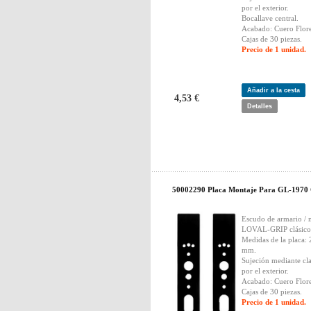
por el exterior.
Bocallave central.
Acabado: Cuero Flore
Cajas de 30 piezas.
Precio de 1 unidad.
Añadir a la cesta
4,53 €
Detalles
50002290 Placa Montaje Para GL-1970 
Escudo de armario / 
LOVAL-GRIP clásico
Medidas de la placa: 
mm.
Sujeción mediante cl
por el exterior.
Acabado: Cuero Flore
Cajas de 30 piezas.
Precio de 1 unidad.