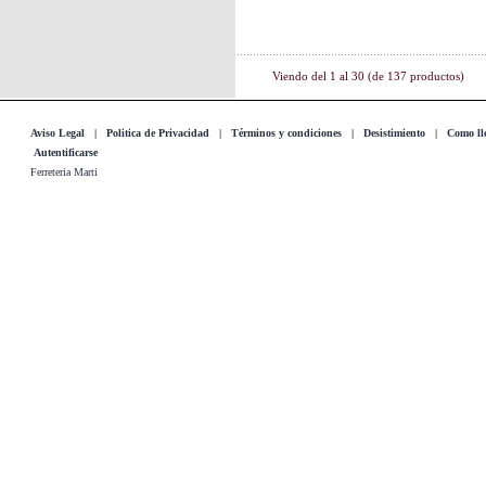
Viendo del
1
al
30
(de
137
productos)
Aviso Legal
|
Politica de Privacidad
|
Términos y condiciones
|
Desistimiento
|
Como lle
Autentificarse
Ferreteria Marti