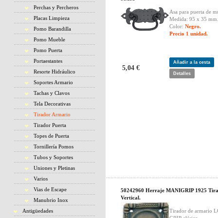
Perchas y Percheros
Asa para puerta de m
Placas Limpieza
Medida: 95 x 35 mm
Color:
Negro.
Pomo Barandilla
Precio 1 unidad.
Pomo Mueble
Pomo Puerta
Portaestantes
Añadir a la cesta
5,04 €
Resorte Hidráulico
Detalles
Soportes Armario
Tachas y Clavos
Tela Decorativas
Tirador Armario
Tirador Puerta
Topes de Puerta
Tornillería Pomos
Tubos y Soportes
Uniones y Pletinas
Varios
Vias de Escape
50242960 Herraje MANIGRIP 1925 Tir
Vertical.
Manubrio Inox
Antigüedades
Tirador de armario