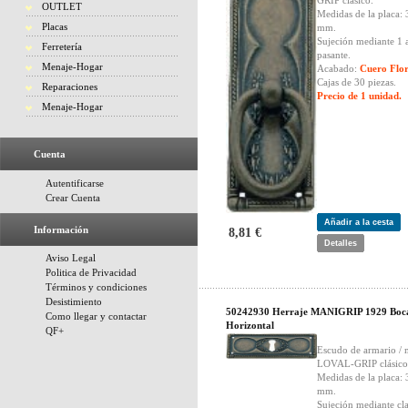
GRIP clásico.
OUTLET
Medidas de la placa: 
Placas
mm.
Sujeción mediante 1 
Ferretería
pasante.
Menaje-Hogar
Acabado:
Cuero Flor
Cajas de 30 piezas.
Reparaciones
Precio de 1 unidad.
Menaje-Hogar
Cuenta
Autentificarse
Crear Cuenta
Añadir a la cesta
Información
8,81 €
Detalles
Aviso Legal
Politica de Privacidad
Términos y condiciones
Desistimiento
50242930 Herraje MANIGRIP 1929 Boca
Como llegar y contactar
Horizontal
QF+
Escudo de armario / 
LOVAL-GRIP clásico
Medidas de la placa: 
mm.
Sujeción mediante cl