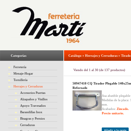
Categorías
Catálogo
»
Herrajes y Cerraduras
»
Tirado
Ferretería
Viendo del
1
al
30
(de
137
productos)
Menaje-Hogar
Tornillería
50947410 CQ Tirador Plegable 140x25
Herrajes y Cerraduras
Reforzado
Accesorios Puertas
Asa abatible plegable
Alzapaños y Visillos
Medidas de la placa:
mm.
Apoyo Travesaños
Acabados:
Zincado.
Barandillas Inox
Precio unitario.
Bisagras y Pernios
Cerraduras
Añadir a la cesta