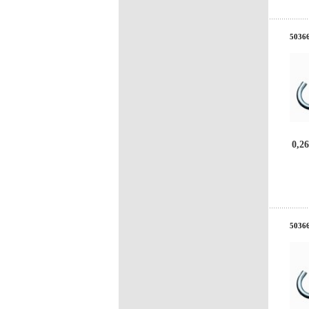
50366
0,26
50366