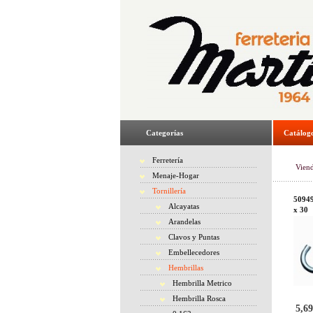
Categorías
Catálog
Ferretería
Vien
Menaje-Hogar
Tornillería
50949
Alcayatas
x 30
Arandelas
Clavos y Puntas
Embellecedores
Hembrillas
Hembrilla Metrico
Hembrilla Rosca
5,69