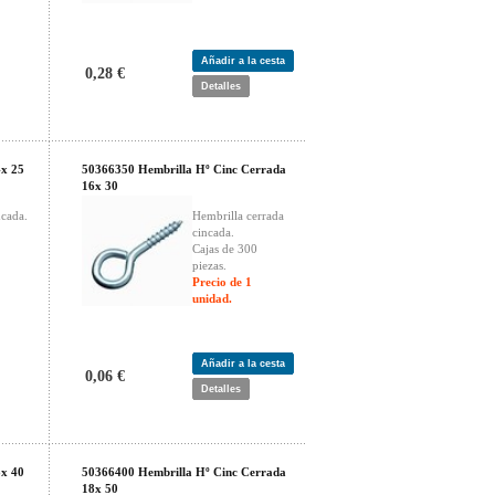
Añadir a la cesta
0,28 €
Detalles
4x 25
50366350 Hembrilla Hº Cinc Cerrada
16x 30
ncada.
Hembrilla cerrada
cincada.
Cajas de 300
piezas.
Precio de 1
unidad.
Añadir a la cesta
0,06 €
Detalles
8x 40
50366400 Hembrilla Hº Cinc Cerrada
18x 50