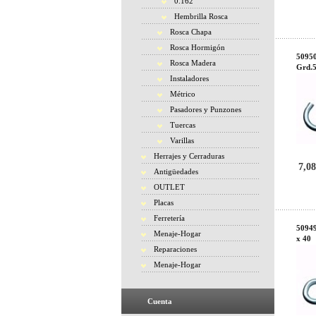
0.162
Hembrilla Rosca
Rosca Chapa
Rosca Hormigón
50950
Rosca Madera
Grd.
Instaladores
Métrico
Pasadores y Punzones
Tuercas
Varillas
Herrajes y Cerraduras
7,08
Antigüedades
OUTLET
Placas
Ferretería
50949
Menaje-Hogar
x 40
Reparaciones
Menaje-Hogar
Cuenta