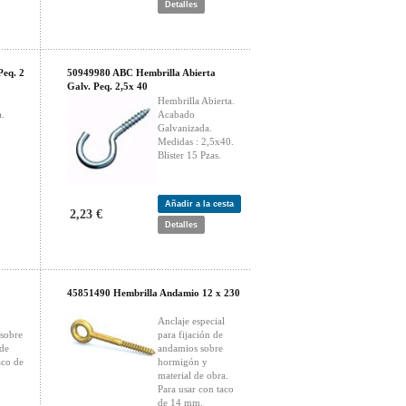
Detalles
Peq. 2
50949980 ABC Hembrilla Abierta
Galv. Peq. 2,5x 40
Hembrilla Abierta.
.
Acabado
Galvanizada.
Medidas : 2,5x40.
Blister 15 Pzas.
Añadir a la cesta
2,23 €
Detalles
45851490 Hembrilla Andamio 12 x 230
Anclaje especial
 sobre
para fijación de
 de
andamios sobre
aco de
hormigón y
material de obra.
Para usar con taco
de 14 mm.