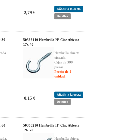
Añadir a la cesta
2,79 €
Detalles
x 30
50366140 Hembrilla Hº Cinc Abierta
17x 40
cada.
Hembrilla abierta
cincada.
Cajas de 300
piezas.
Precio de 1
unidad.
Añadir a la cesta
0,15 €
Detalles
x 60
50366210 Hembrilla Hº Cinc Abierta
19x 70
cada.
Hembrilla abierta