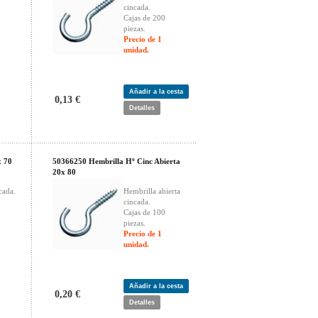
cincada.
Cajas de 200
piezas.
Precio de 1
unidad.
Añadir a la cesta
0,13 €
Detalles
x 70
50366250 Hembrilla Hº Cinc Abierta
20x 80
cada.
Hembrilla abierta
cincada.
Cajas de 100
piezas.
Precio de 1
unidad.
Añadir a la cesta
0,20 €
Detalles