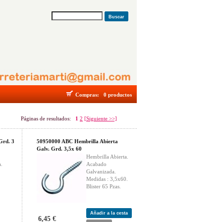
Buscar
Compras:
0 productos
Páginas de resultados:
1
2
[Siguiente >>]
Grd. 3
50950000 ABC Hembrilla Abierta
Galv. Grd. 3,5x 60
Hembrilla Abierta.
.
Acabado
Galvanizada.
Medidas : 3,5x60.
Blister 65 Pzas.
Añadir a la cesta
6,45 €