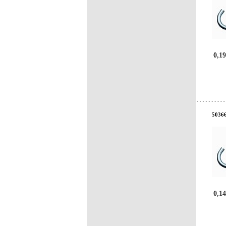
0,19
50366
0,14