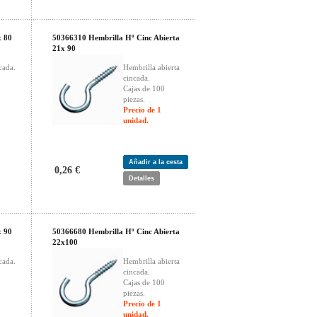
x 80
50366310 Hembrilla Hº Cinc Abierta
21x 90
cada.
Hembrilla abierta
cincada.
Cajas de 100
piezas.
Precio de 1
unidad.
Añadir a la cesta
0,26 €
Detalles
x 90
50366680 Hembrilla Hº Cinc Abierta
22x100
cada.
Hembrilla abierta
cincada.
Cajas de 100
piezas.
Precio de 1
unidad.