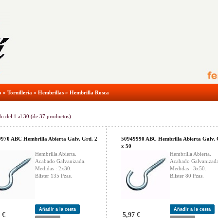
o
»
Tornillería
»
Hembrillas
»
Hembrilla Rosca
do del
1
al
30
(de
37
productos)
970 ABC Hembrilla Abierta Galv. Grd. 2
50949990 ABC Hembrilla Abierta Galv. 
x 50
Hembrilla Abierta.
Hembrilla Abierta.
Acabado Galvanizada.
Acabado Galvanizada
Medidas : 2x30.
Medidas : 3x50.
Blister 135 Pzas.
Blister 80 Pzas.
Añadir a la cesta
Añadir a la cesta
 €
5,97 €