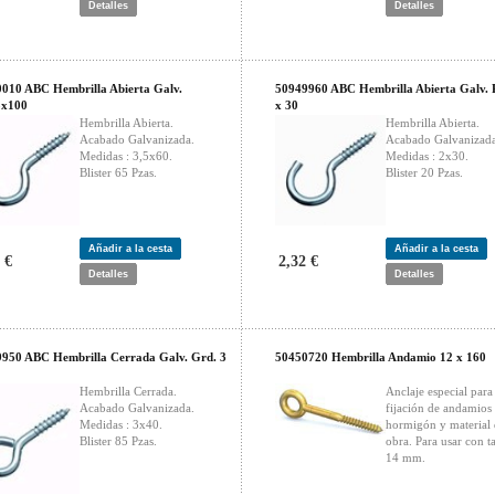
Detalles
Detalles
010 ABC Hembrilla Abierta Galv.
50949960 ABC Hembrilla Abierta Galv. 
5x100
x 30
Hembrilla Abierta.
Hembrilla Abierta.
Acabado Galvanizada.
Acabado Galvanizada
Medidas : 3,5x60.
Medidas : 2x30.
Blister 65 Pzas.
Blister 20 Pzas.
Añadir a la cesta
Añadir a la cesta
 €
2,32 €
Detalles
Detalles
950 ABC Hembrilla Cerrada Galv. Grd. 3
50450720 Hembrilla Andamio 12 x 160
Hembrilla Cerrada.
Anclaje especial para
Acabado Galvanizada.
fijación de andamios
Medidas : 3x40.
hormigón y material
Blister 85 Pzas.
obra. Para usar con t
14 mm.