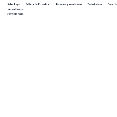
Aviso Legal
|
Politica de Privacidad
|
Términos y condiciones
|
Desistimiento
|
Como lle
Autentificarse
Ferreteria Marti