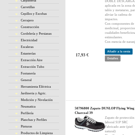
Carpintería
DOBLE DESCARGA
aplicada en la zona d
Carretillas
talón y metatarso, pa
Cepillos y Escobas
aliviar la cadena de
impactos.
Cerrajero
Con componentes de
Construcción
medicinal, proporcio
cualidades beneficios
Cordelería y Persianas
estimulantes.
Electricidad
Con esencia de naran
Escaleras
Añadir a la cesta
Estanterías
17,93 €
Detalles
Extracción Aire
Extracción Tubo
Fontanería
General
Herramienta Eléctrica
Jardineria y Agric.
Medición y Nivelación
Neumatica
50796800 Zapato DUNLOP Flying Wing
Charcoal 39
Perfilería
Zapato de protección
Planchas y Perfiles
laboral S1P SRC
Pinturas
Fabricado ante (piel
natural)
Productos de Limpieza