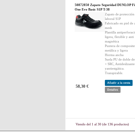
50872850 Zapato Seguridad DUNLOP Fi
One Evo Basic S1P T-38
Zapato de protección
laboral S1P
Fabricado en piel de 
mesh
Plantilla antiperforac
ligera, flexible y anti
magnética
Puntera de composit
metálica y ligera
Horma ancha
Suela PU de doble de
+ SRC, Antideslizante
yantiestgática.
Transpirable.
Añadir a la cesta
58,30 €
Detalles
Viendo del
1
al
30
(de
136
productos)