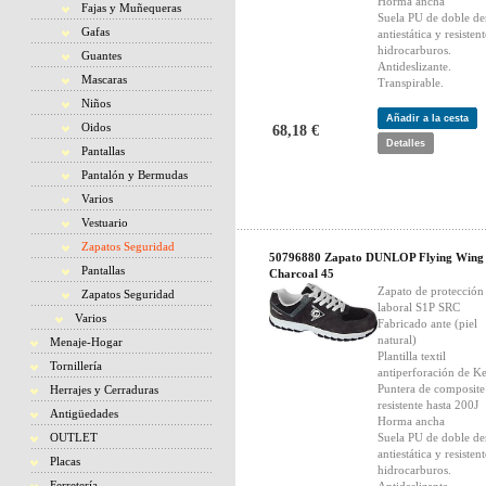
Horma ancha
Fajas y Muñequeras
Suela PU de doble de
Gafas
antiestática y resistent
hidrocarburos.
Guantes
Antideslizante.
Mascaras
Transpirable.
Niños
Añadir a la cesta
Oidos
68,18 €
Detalles
Pantallas
Pantalón y Bermudas
Varios
Vestuario
Zapatos Seguridad
50796880 Zapato DUNLOP Flying Wing
Pantallas
Charcoal 45
Zapato de protección
Zapatos Seguridad
laboral S1P SRC
Varios
Fabricado ante (piel
natural)
Menaje-Hogar
Plantilla textil
Tornillería
antiperforación de Ke
Puntera de composite
Herrajes y Cerraduras
resistente hasta 200J
Antigüedades
Horma ancha
OUTLET
Suela PU de doble de
antiestática y resistent
Placas
hidrocarburos.
Ferretería