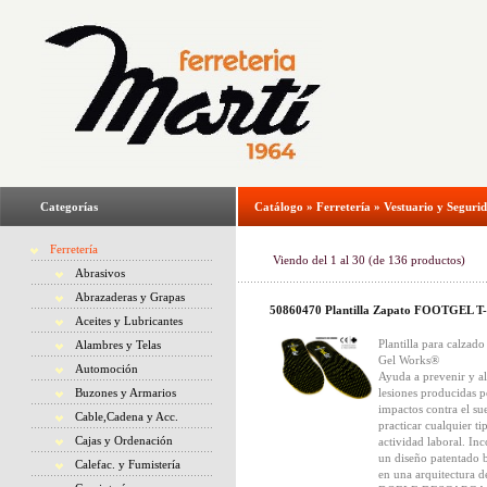
Categorías
Catálogo
»
Ferretería
»
Vestuario y Seguri
Ferretería
Viendo del
1
al
30
(de
136
productos)
Abrasivos
Abrazaderas y Grapas
50860470 Plantilla Zapato FOOTGEL T
Aceites y Lubricantes
Plantilla para calzado
Alambres y Telas
Gel Works®
Automoción
Ayuda a prevenir y al
Buzones y Armarios
lesiones producidas p
impactos contra el sue
Cable,Cadena y Acc.
practicar cualquier ti
Cajas y Ordenación
actividad laboral. In
un diseño patentado 
Calefac. y Fumistería
en una arquitectura d