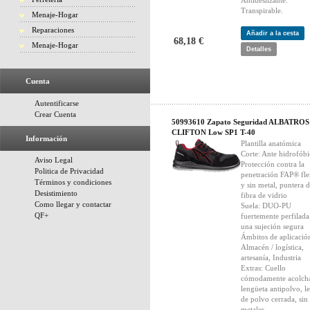
Antideslizante.
Transpirable.
Menaje-Hogar
Reparaciones
Añadir a la cesta
68,18 €
Menaje-Hogar
Detalles
Cuenta
Autentificarse
Crear Cuenta
50993610 Zapato Seguridad ALBATROS
CLIFTON Low SP1 T-40
Información
Plantilla anatómica
Corte: Ante hidrofób
Aviso Legal
Protección contra la
Politica de Privacidad
penetración FAP® fle
Términos y condiciones
y sin metal, puntera 
Desistimiento
fibra de vidrio
Como llegar y contactar
Suela: DUO-PU
QF+
fuertemente perfilada
una sujeción segura
Ámbitos de aplicació
Almacén / logística,
artesanía, Industria
Extras: Cuello
cómodamente acolch
lengüeta antipolvo, l
de polvo cerrada, sin
metales