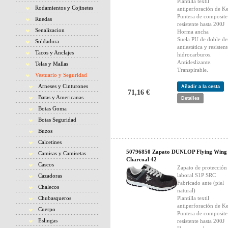
Plantilla textil
Rodamientos y Cojinetes
antiperforación de Ke
Puntera de composite
Ruedas
resistente hasta 200J
Senalizacion
Horma ancha
Suela PU de doble de
Soldadura
antiestática y resistent
Tacos y Anclajes
hidrocarburos.
Antideslizante.
Telas y Mallas
Transpirable.
Vestuario y Seguridad
Arneses y Cinturones
Añadir a la cesta
71,16 €
Batas y Americanas
Detalles
Botas Goma
Botas Seguridad
Buzos
Calcetines
50796850 Zapato DUNLOP Flying Wing
Camisas y Camisetas
Charcoal 42
Cascos
Zapato de protección
laboral S1P SRC
Cazadoras
Fabricado ante (piel
Chalecos
natural)
Chubasqueros
Plantilla textil
antiperforación de Ke
Cuerpo
Puntera de composite
Eslingas
resistente hasta 200J