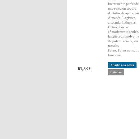
fuertemente perfilada
una sujeción segura
Ámbitos de aplicació
Almacén / logística,
artesanía, Industria
Extras: Cuello
cómodamente acolch
lengüeta antipolvo, l
de polvo cerrada, sin
metales
Forro: Forro transpir
funcional
Añadir a la cesta
61,53 €
Detalles