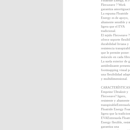
Floatride Energy, el 
Flexweave ? Work
garantiza amortiguac
La espuma Floatride
Energy es de apoyo,
altamente sensible y 
ligera que el EVA
tradicional.
El tejido Flexweave ?
ofrece soporte flexibl
durabilidad liviana y
resistencia transpirabl
que le permite poner
músculo en cada fibr
La suela exterior de
antideslizante present
footmapping visual p
una flexibilidad adap
y multidimensional.
CARACTERÍSTICAS
Empeine Ultraknit y
Flexweave? ligero,
resistente y altamente
transpirableEntresuel
Floatride Energy Fo
ligera que la tradicio
EVAEntresuela Floatr
Energy flexible, resis
garantiza una