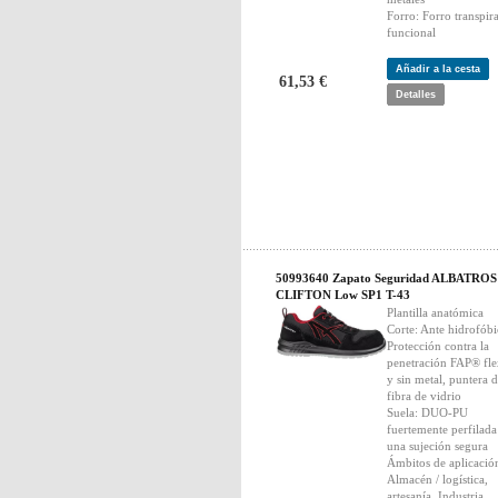
Forro: Forro transpir
funcional
Añadir a la cesta
61,53 €
Detalles
50993640 Zapato Seguridad ALBATROS
CLIFTON Low SP1 T-43
Plantilla anatómica
Corte: Ante hidrofób
Protección contra la
penetración FAP® fle
y sin metal, puntera 
fibra de vidrio
Suela: DUO-PU
fuertemente perfilada
una sujeción segura
Ámbitos de aplicació
Almacén / logística,
artesanía, Industria