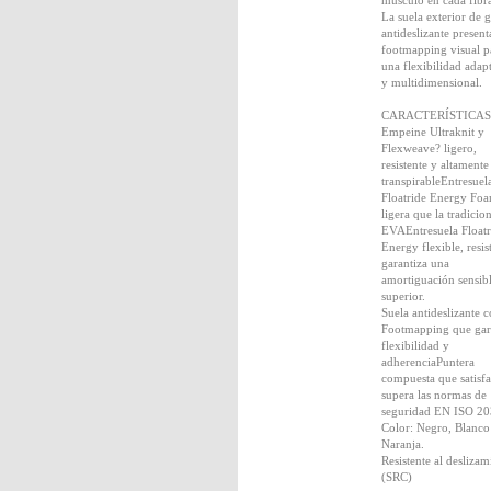
músculo en cada fibr
La suela exterior de
antideslizante present
footmapping visual p
una flexibilidad adap
y multidimensional.
CARACTERÍSTICAS
Empeine Ultraknit y
Flexweave? ligero,
resistente y altamente
transpirableEntresuel
Floatride Energy Fo
ligera que la tradicio
EVAEntresuela Floatr
Energy flexible, resis
garantiza una
amortiguación sensib
superior.
Suela antideslizante 
Footmapping que gar
flexibilidad y
adherenciaPuntera
compuesta que satisfa
supera las normas de
seguridad EN ISO 2
Color: Negro, Blanco
Naranja.
Resistente al deslizam
(SRC)