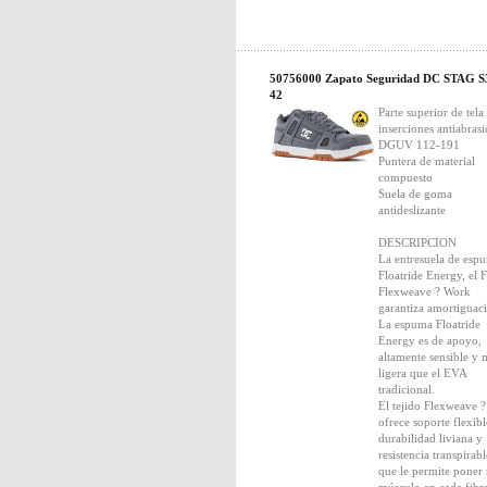
50756000 Zapato Seguridad DC STAG S
42
Parte superior de tela
inserciones antiabrasi
DGUV 112-191
Puntera de material
compuesto
Suela de goma
antideslizante
DESCRIPCION
La entresuela de esp
Floatride Energy, el 
Flexweave ? Work
garantiza amortiguac
La espuma Floatride
Energy es de apoyo,
altamente sensible y 
ligera que el EVA
tradicional.
El tejido Flexweave ?
ofrece soporte flexibl
durabilidad liviana y
resistencia transpirabl
que le permite poner