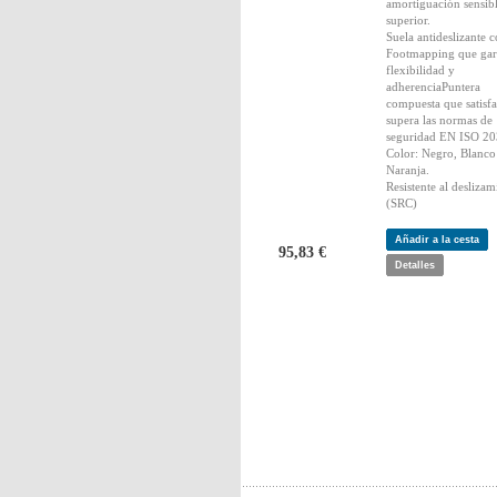
amortiguación sensib
superior.
Suela antideslizante 
Footmapping que gar
flexibilidad y
adherenciaPuntera
compuesta que satisfa
supera las normas de
seguridad EN ISO 2
Color: Negro, Blanco
Naranja.
Resistente al deslizam
(SRC)
Añadir a la cesta
95,83 €
Detalles