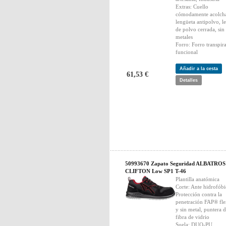
Extras: Cuello
cómodamente acolch
lengüeta antipolvo, l
de polvo cerrada, sin
metales
Forro: Forro transpir
funcional
Añadir a la cesta
61,53 €
Detalles
50993670 Zapato Seguridad ALBATROS
CLIFTON Low SP1 T-46
Plantilla anatómica
Corte: Ante hidrofób
Protección contra la
penetración FAP® fle
y sin metal, puntera 
fibra de vidrio
Suela: DUO-PU