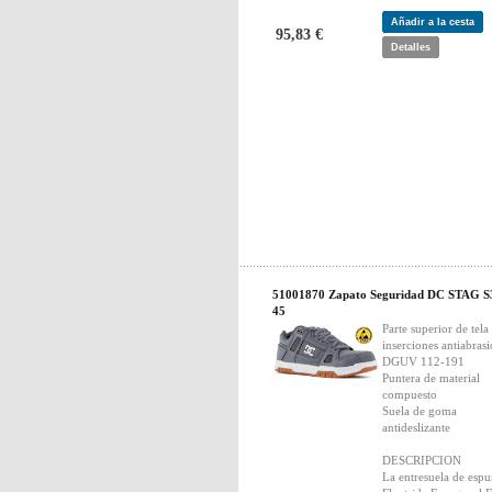
Añadir a la cesta
95,83 €
Detalles
51001870 Zapato Seguridad DC STAG S
45
Parte superior de tela
inserciones antiabrasi
DGUV 112-191
Puntera de material
compuesto
Suela de goma
antideslizante
DESCRIPCION
La entresuela de esp