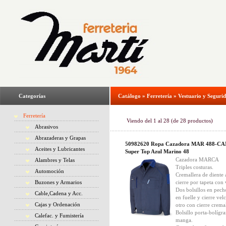
Categorías
Catálogo
»
Ferretería
»
Vestuario y Seguri
Ferretería
Viendo del
1
al
28
(de
28
productos)
Abrasivos
Abrazaderas y Grapas
50982620 Ropa Cazadora MAR 488-C
Aceites y Lubricantes
Super Top Azul Marino 48
Cazadora MARCA
Alambres y Telas
Triples costuras.
Automoción
Cremallera de diente
Buzones y Armarios
cierre por tapeta con 
Dos bolsillos en pech
Cable,Cadena y Acc.
en fuelle y cierre vel
Cajas y Ordenación
otro con cierre cremal
Bolsillo porta-bolígra
Calefac. y Fumistería
manga.