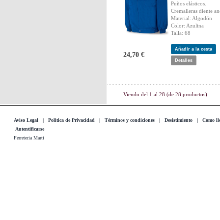
Puños elásticos.
Cremalleras diente an
Material: Algodón
Color: Azulina
Talla: 68
Añadir a la cesta
24,70 €
Detalles
Viendo del
1
al
28
(de
28
productos)
Aviso Legal
|
Politica de Privacidad
|
Términos y condiciones
|
Desistimiento
|
Como lle
Autentificarse
Ferreteria Marti