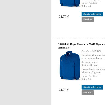
Color: Azulina
Talla: 48
Añadir a la cesta
24,70 €
Detalles
50487660 Ropa Cazadora MAR Algodón
Azulina 54
Cazadora MARCA.
Bolsillo extra para bo
y otros utensilios en
de la cazadora.
Puños elásticos.
Cremalleras diente an
Material: Algodón
Color: Azulina
Talla: 54
Añadir a la cesta
24,70 €
Detalles