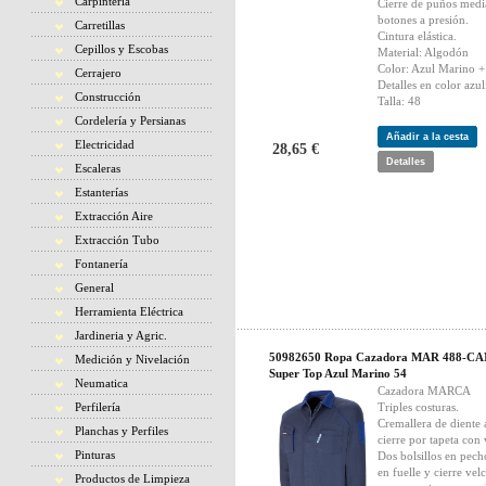
Carpintería
Cierre de puños medi
botones a presión.
Carretillas
Cintura elástica.
Cepillos y Escobas
Material: Algodón
Color: Azul Marino +
Cerrajero
Detalles en color azul
Construcción
Talla: 48
Cordelería y Persianas
Añadir a la cesta
Electricidad
28,65 €
Detalles
Escaleras
Estanterías
Extracción Aire
Extracción Tubo
Fontanería
General
Herramienta Eléctrica
Jardineria y Agric.
50982650 Ropa Cazadora MAR 488-C
Medición y Nivelación
Super Top Azul Marino 54
Neumatica
Cazadora MARCA
Perfilería
Triples costuras.
Cremallera de diente
Planchas y Perfiles
cierre por tapeta con 
Pinturas
Dos bolsillos en pech
en fuelle y cierre vel
Productos de Limpieza