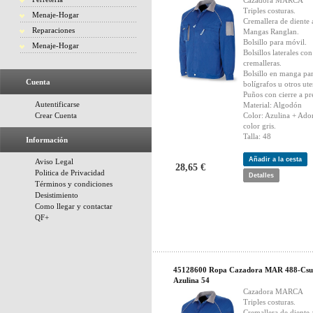
Cazadora MARCA
Triples costuras.
Menaje-Hogar
Cremallera de diente
Reparaciones
Mangas Ranglan.
Bolsillo para móvil.
Menaje-Hogar
Bolsillos laterales con
cremalleras.
Bolsillo en manga pa
Cuenta
bolígrafos u otros ute
Puños con cierre a pr
Autentificarse
Material: Algodón
Crear Cuenta
Color: Azulina + Ado
color gris.
Talla: 48
Información
Añadir a la cesta
Aviso Legal
28,65 €
Politica de Privacidad
Detalles
Términos y condiciones
Desistimiento
Como llegar y contactar
QF+
45128600 Ropa Cazadora MAR 488-Csu
Azulina 54
Cazadora MARCA
Triples costuras.
Cremallera de diente