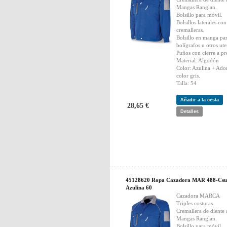
Mangas Ranglan.
Bolsillo para móvil.
Bolsillos laterales con
cremalleras.
Bolsillo en manga pa
bolígrafos u otros ute
Puños con cierre a pr
Material: Algodón
Color: Azulina + Ado
color gris.
Talla: 54
Añadir a la cesta
28,65 €
Detalles
45128620 Ropa Cazadora MAR 488-Csu
Azulina 60
Cazadora MARCA
Triples costuras.
Cremallera de diente
Mangas Ranglan.
Bolsillo para móvil.