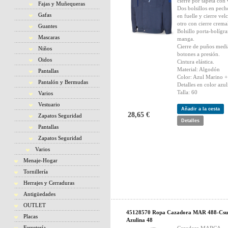
cierre por tapeta con 
Fajas y Muñequeras
Dos bolsillos en pech
Gafas
en fuelle y cierre vel
otro con cierre cremal
Guantes
Bolsillo porta-bolígra
Mascaras
manga.
Cierre de puños medi
Niños
botones a presión.
Oidos
Cintura elástica.
Material: Algodón
Pantallas
Color: Azul Marino +
Pantalón y Bermudas
Detalles en color azul
Talla: 60
Varios
Vestuario
Añadir a la cesta
28,65 €
Zapatos Seguridad
Detalles
Pantallas
Zapatos Seguridad
Varios
Menaje-Hogar
Tornillería
Herrajes y Cerraduras
Antigüedades
OUTLET
45128570 Ropa Cazadora MAR 488-Csu
Placas
Azulina 48
Ferretería