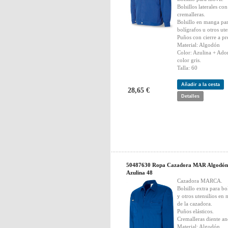
Bolsillos laterales con
cremalleras.
Bolsillo en manga pa
bolígrafos u otros ute
Puños con cierre a pr
Material: Algodón
Color: Azulina + Ado
color gris.
Talla: 60
Añadir a la cesta
28,65 €
Detalles
50487630 Ropa Cazadora MAR Algodón
Azulina 48
Cazadora MARCA.
Bolsillo extra para bo
y otros utensilios en
de la cazadora.
Puños elásticos.
Cremalleras diente an
Material: Algodón