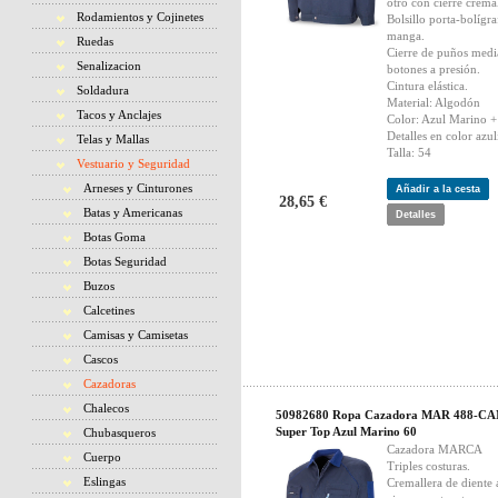
otro con cierre cremal
Rodamientos y Cojinetes
Bolsillo porta-bolígra
manga.
Ruedas
Cierre de puños medi
Senalizacion
botones a presión.
Cintura elástica.
Soldadura
Material: Algodón
Tacos y Anclajes
Color: Azul Marino +
Detalles en color azul
Telas y Mallas
Talla: 54
Vestuario y Seguridad
Arneses y Cinturones
Añadir a la cesta
28,65 €
Batas y Americanas
Detalles
Botas Goma
Botas Seguridad
Buzos
Calcetines
Camisas y Camisetas
Cascos
Cazadoras
Chalecos
50982680 Ropa Cazadora MAR 488-C
Super Top Azul Marino 60
Chubasqueros
Cazadora MARCA
Cuerpo
Triples costuras.
Eslingas
Cremallera de diente