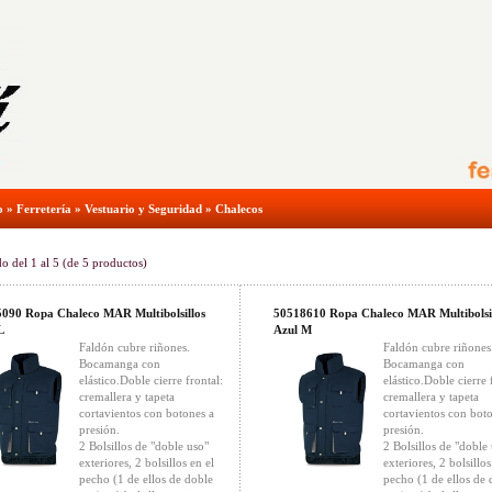
o
»
Ferretería
»
Vestuario y Seguridad
»
Chalecos
do del
1
al
5
(de
5
productos)
090 Ropa Chaleco MAR Multibolsillos
50518610 Ropa Chaleco MAR Multibolsil
L
Azul M
Faldón cubre riñones.
Faldón cubre riñones
Bocamanga con
Bocamanga con
elástico.Doble cierre frontal:
elástico.Doble cierre 
cremallera y tapeta
cremallera y tapeta
cortavientos con botones a
cortavientos con bot
presión.
presión.
2 Bolsillos de "doble uso"
2 Bolsillos de "doble
exteriores, 2 bolsillos en el
exteriores, 2 bolsillos
pecho (1 de ellos de doble
pecho (1 de ellos de 