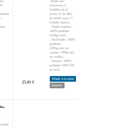
ior.
"doble uso"
0%
exteriores, 2
.
bolsillos en el
liéster
pecho (1 de ellos
 /
de doble uso) y 1
bolsillo interior.
ster
- Tejido exterior:
100% poliéster
(100gr./m2).
- Acolchado: 100%
poliéster
(200gr./m2 en
cuerpo / 400g./m2
en cuello).
- Interior: 100%
poliéster 190T (50
gr./m2).
Añadir a la cesta
25,01 €
Detalles
los
.
frontal: