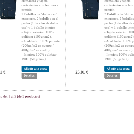
cremallera y tapeta
cremallera y tapeta
cortavientos con botones a
cortavientos con bot
presión.
presión.
2 Bolsillos de "doble uso"
2 Bolsillos de "doble
exteriores, 2 bolsillos en el
exteriores, 2 bolsillos
pecho (1 de ellos de doble
pecho (1 de ellos de 
uso) y 1 bolsillo interior.
uso) y 1 bolsillo inter
- Tejido exterior: 100%
- Tejido exterior: 10
poliéster (100gr./m2).
poliéster (100gr./m2)
- Acolchado: 100% poliéster
- Acolchado: 100% po
(200gr./m2 en cuerpo /
(200gr./m2 en cuerpo
400g./m2 en cuello).
400g./m2 en cuello).
- Interior: 100% poliéster
- Interior: 100% polié
190T (50 gr./m2).
190T (50 gr./m2).
Añadir a la cesta
Añadir a la cesta
1 €
25,01 €
Detalles
Detalles
do del
1
al
5
(de
5
productos)