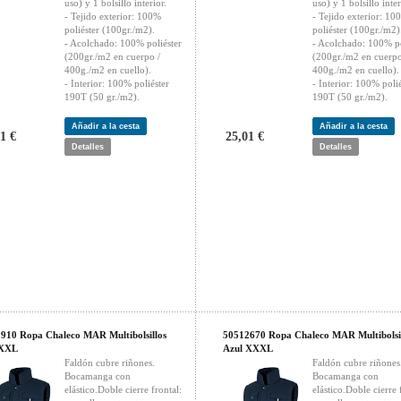
uso) y 1 bolsillo interior.
uso) y 1 bolsillo inter
- Tejido exterior: 100%
- Tejido exterior: 10
poliéster (100gr./m2).
poliéster (100gr./m2)
- Acolchado: 100% poliéster
- Acolchado: 100% po
(200gr./m2 en cuerpo /
(200gr./m2 en cuerpo
400g./m2 en cuello).
400g./m2 en cuello).
- Interior: 100% poliéster
- Interior: 100% polié
190T (50 gr./m2).
190T (50 gr./m2).
Añadir a la cesta
Añadir a la cesta
1 €
25,01 €
Detalles
Detalles
910 Ropa Chaleco MAR Multibolsillos
50512670 Ropa Chaleco MAR Multibolsil
 XXL
Azul XXXL
Faldón cubre riñones.
Faldón cubre riñones
Bocamanga con
Bocamanga con
elástico.Doble cierre frontal:
elástico.Doble cierre 