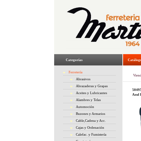
Categorías
Catálog
Ferretería
Vien
Abrasivos
Abrazaderas y Grapas
50495
Aceites y Lubricantes
Azul 
Alambres y Telas
Automoción
Buzones y Armarios
Cable,Cadena y Acc.
Cajas y Ordenación
Calefac. y Fumistería