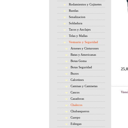
Rodamientos y Cojinetes
Ruedas
Senalizacion
Soldadura
Tacos y Anclajes
Telas y Mallas
Vestuario y Seguridad
Arneses y Cinturones
Batas y Americanas
Botas Goma
Botas Seguridad
25,0
Buzos
Calcetines
Camisas y Camisetas
Vien
Cascos
Cazadoras
Chalecos
Chubasqueros
Cuerpo
Eslingas