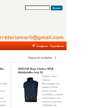
Buscar
Compras:
0 productos
Páginas de resultados:
1
los
50495100 Ropa Chaleco MAR
Multibolsillos Azul XL
.
Faldón cubre
riñones.
frontal:
Bocamanga con
elástico.Doble
ones a
cierre frontal:
cremallera y tapeta
 uso"
cortavientos con
 en el
botones a presión.
doble
2 Bolsillos de