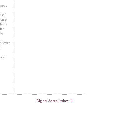
ones a
 uso"
 en el
doble
ior.
0%
.
liéster
 /
ster
Páginas de resultados:
1