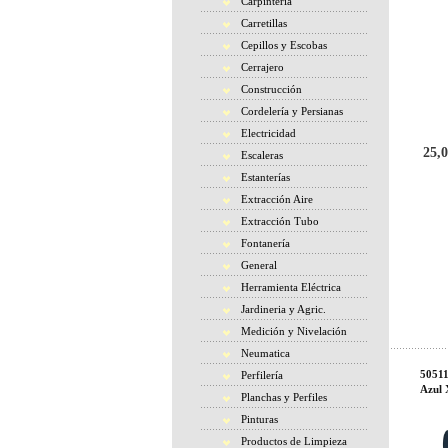
Carpintería
Carretillas
Cepillos y Escobas
Cerrajero
Construcción
Cordelería y Persianas
Electricidad
25,0
Escaleras
Estanterías
Extracción Aire
Extracción Tubo
Fontanería
General
Herramienta Eléctrica
Jardineria y Agric.
Medición y Nivelación
Neumatica
50511
Perfilería
Azul
Planchas y Perfiles
Pinturas
Productos de Limpieza