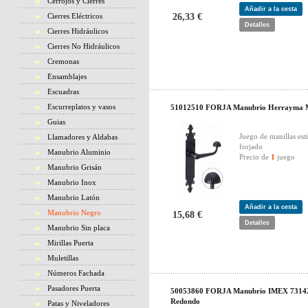
Cerrojos y Cierres
Añadir a la cesta
Cierres Eléctricos
26,33 €
Detalles
Cierres Hidráulicos
Cierres No Hidráulicos
Cremonas
Ensamblajes
Escuadras
Escurreplatos y vasos
51012510 FORJA Manubrio Herrayma 
Guias
Juego de manillas esti
Llamadores y Aldabas
forjado
Manubrio Aluminio
Precio de
1
juego
Manubrio Grisán
Manubrio Inox
Manubrio Latón
Añadir a la cesta
Manubrio Negro
15,68 €
Detalles
Manubrio Sin placa
Mirillas Puerta
Muletillas
Números Fachada
Pasadores Puerta
50053860 FORJA Manubrio IMEX 73142
Redondo
Patas y Niveladores