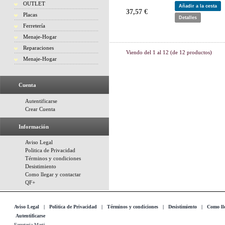
OUTLET
Añadir a la cesta
37,57 €
Placas
Detalles
Ferretería
Menaje-Hogar
Reparaciones
Viendo del
1
al
12
(de
12
productos)
Menaje-Hogar
Cuenta
Autentificarse
Crear Cuenta
Información
Aviso Legal
Politica de Privacidad
Términos y condiciones
Desistimiento
Como llegar y contactar
QF+
Aviso Legal
|
Politica de Privacidad
|
Términos y condiciones
|
Desistimiento
|
Como lle
Autentificarse
Ferreteria Marti