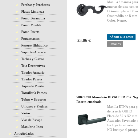
Manilla / maneta para
Perchas y Percheros
puertas de piso con e
Diámetro placa: 60 
Placas Limpieza
Cuadradillo de 8 mm
Pomo Barandilla
Color: Negro.
Pomo Mueble
Pomo Puerta
Añadir a la cesta
Portaestantes
23,06 €
Detalles
Resorte Hidráulico
Soportes Armario
Tachas y Clavos
Tela Decorativas
Tirador Armario
Tirador Puerta
Topes de Puerta
Tornillería Pomos
50870890 Manubrio DIVALFER 752 Ne
Tubos y Soportes
Roseta cuadrada
Uniones y Pletinas
Manilla ETNA para p
de la serie OHHO
Varios
Placa de 52 x 52 mm
Vias de Escape
Acabado: Pavonado 
Incluye tornillería.
Manubrio Inox
NO Incluye el picapor
Antigüedades