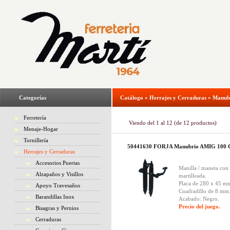
Categorías
Catálogo
»
Herrajes y Cerraduras
»
Manub
Ferretería
Viendo del
1
al
12
(de
12
productos)
Menaje-Hogar
Tornillería
50441630 FORJA Manubrio AMIG 100 C
Herrajes y Cerraduras
Accesorios Puertas
Manilla / maneta con
Alzapaños y Visillos
martilleada.
Placa de 280 x 45 m
Apoyo Travesaños
Cuadradillo de 8 mm
Barandillas Inox
Acabado: Negro.
Precio del juego.
Bisagras y Pernios
Cerraduras