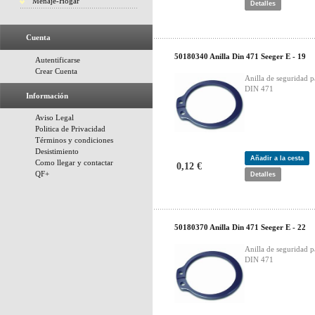
Menaje-Hogar
Detalles
Cuenta
50180340 Anilla Din 471 Seeger E - 19
Autentificarse
Crear Cuenta
Anilla de seguridad p
DIN 471
Información
Aviso Legal
Politica de Privacidad
Términos y condiciones
Desistimiento
Añadir a la cesta
Como llegar y contactar
0,12 €
QF+
Detalles
50180370 Anilla Din 471 Seeger E - 22
Anilla de seguridad p
DIN 471