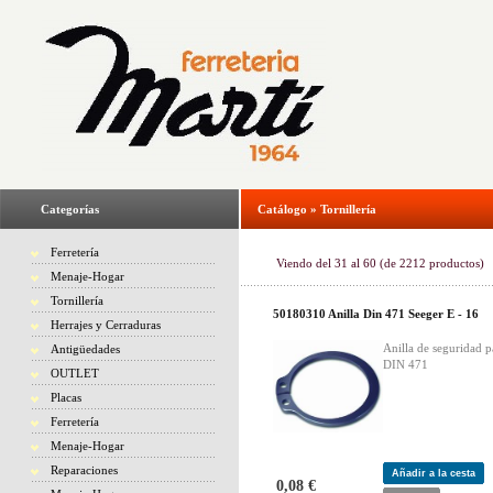
Categorías
Catálogo
»
Tornillería
Ferretería
Viendo del
31
al
60
(de
2212
productos)
Menaje-Hogar
Tornillería
50180310 Anilla Din 471 Seeger E - 16
Herrajes y Cerraduras
Anilla de seguridad p
Antigüedades
DIN 471
OUTLET
Placas
Ferretería
Menaje-Hogar
Reparaciones
Añadir a la cesta
0,08 €