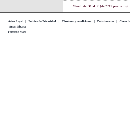
Viendo del
31
al
60
(de
2212
productos)
Aviso Legal
|
Politica de Privacidad
|
Términos y condiciones
|
Desistimiento
|
Como lle
Autentificarse
Ferreteria Marti