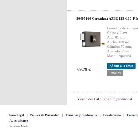
50405160 Cerradura AZBE 125 /100-P I
Cerradura de sobrepo
Golpe y Llave.
Alto: 81 mm.
Ancho: 100 mm.
Cilindro: 50 mm.
Acabado: Pintado.
Mano: Izquierda.
Añadir a la cesta
69,79 €
Detalles
Viendo del
1
al
30
(de
196
productos)
Aviso Legal
|
Politica de Privacidad
|
Términos y condiciones
|
Desistimiento
|
Como lle
Autentificarse
Ferreteria Marti