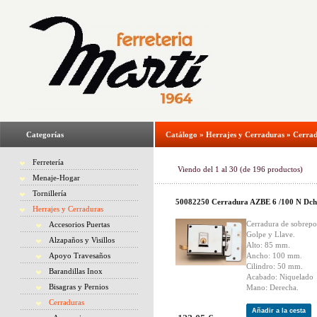
Categorías
Catálogo
»
Herrajes y Cerraduras
»
Cerrad
Ferretería
Viendo del
1
al
30
(de
196
productos)
Menaje-Hogar
Tornillería
50082250 Cerradura AZBE 6 /100 N Dc
Herrajes y Cerraduras
Cerradura de sobrepo
Accesorios Puertas
Golpe y Llave.
Alzapaños y Visillos
Alto: 85 mm.
Apoyo Travesaños
Ancho: 100 mm.
Cilindro: 50 mm.
Barandillas Inox
Acabado: Niquelado
Bisagras y Pernios
Mano: Derecha.
Cerraduras
Añadir a la cesta