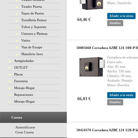
Mano: Izquierda.
Tirador Puerta
Topes de Puerta
Añadir a la cesta
64,46 €
Tornillería Pomos
Detalles
Tubos y Soportes
Uniones y Pletinas
Varios
Vias de Escape
50005660 Cerradura AZBE 124 /100-P 
Manubrio Inox
Cerradura de sobrepo
Antigüedades
Llave solo.
Alto: 81 mm.
OUTLET
Ancho: 100 mm.
Placas
Cilindro: 50 mm.
Acabado: Pintado.
Ferretería
Mano: Derecha.
Menaje-Hogar
Reparaciones
Añadir a la cesta
66,03 €
Menaje-Hogar
Detalles
Cuenta
Autentificarse
50424370 Cerradura AZBE 124 /120-P I
Crear Cuenta