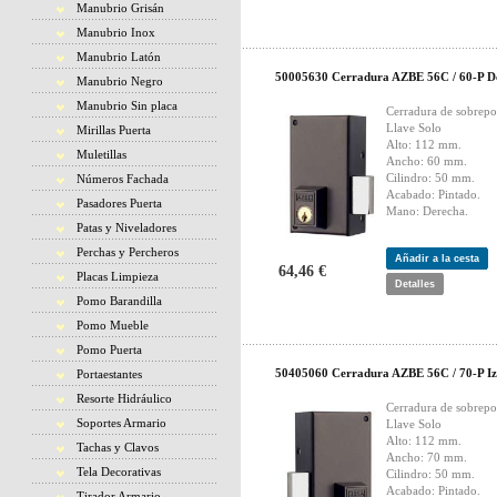
Manubrio Grisán
Manubrio Inox
Manubrio Latón
50005630 Cerradura AZBE 56C / 60-P D
Manubrio Negro
Manubrio Sin placa
Cerradura de sobrepo
Llave Solo
Mirillas Puerta
Alto: 112 mm.
Muletillas
Ancho: 60 mm.
Cilindro: 50 mm.
Números Fachada
Acabado: Pintado.
Pasadores Puerta
Mano: Derecha.
Patas y Niveladores
Perchas y Percheros
Añadir a la cesta
64,46 €
Placas Limpieza
Detalles
Pomo Barandilla
Pomo Mueble
Pomo Puerta
50405060 Cerradura AZBE 56C / 70-P I
Portaestantes
Resorte Hidráulico
Cerradura de sobrepo
Soportes Armario
Llave Solo
Alto: 112 mm.
Tachas y Clavos
Ancho: 70 mm.
Tela Decorativas
Cilindro: 50 mm.
Acabado: Pintado.
Tirador Armario