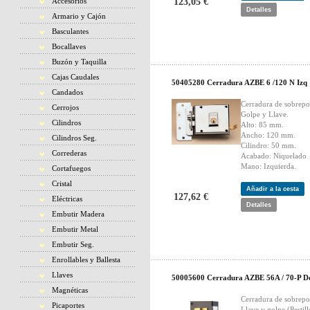
Accesorios
123,05 €
Detalles
Armario y Cajón
Basculantes
Bocallaves
Buzón y Taquilla
Cajas Caudales
50405280 Cerradura AZBE 6 /120 N Izq
Candados
Cerradura de sobrepo
Cerrojos
Golpe y Llave.
Cilindros
Alto: 85 mm.
Ancho: 120 mm.
Cilindros Seg.
Cilindro: 50 mm.
Correderas
Acabado: Niquelado
Mano: Izquierda.
Cortafuegos
Cristal
Añadir a la cesta
127,62 €
Eléctricas
Detalles
Embutir Madera
Embutir Metal
Embutir Seg.
Enrollables y Ballesta
Llaves
50005600 Cerradura AZBE 56A / 70-P D
Magnéticas
Cerradura de sobrepo
Picaportes
Llave y golpe (Pestill