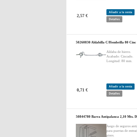
Añadir a la cesta
2,57 €
Detalles
50260830 Aldabilla C/Hembrilla 80 Cinc
Aldaba de hierro.
Acabado: Cincado.
Longitud: 80 mm.
Añadir a la cesta
0,71 €
Detalles
50844780 Barra Antipalanca 2,10 Mts. 
Juego de seguros ant
para puertas de entra
pisos.