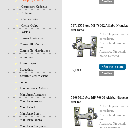
Cerrojos y Cierres
Detalles
Cerrojos y Cadenas
Aldabas
Cierres Imán
Cierre Golpe
50711550 Acc MP 76002 Aldaba Niquela
mm Dcha
Varios
Aldabilla para puerta
Cierres Eléctricos
correderas.
Ancho total montado
Cierres Hidráulicos
mm.
Cierres No Hidráulicos
Acabado: Niquelado
Mano Derecha
Cremonas
Ensamblajes
Añadir a la cesta
Escuadras
3,14 €
Detalles
Escurreplatos y vasos
Guias
Llamadores y Aldabas
Manubrio Aluminio
50607010 Acc MP 76008 Aldaba Niquela
Manubrio Grisán
mm Izq
Aldabilla para puerta
Manubrio Inox
correderas.
Manubrio Latón
Ancho total montado
mm.
Manubrio Negro
Acabado: Niquelado
Manubrio Sin placa
Mano Izquierda