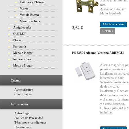
Ancho total montado
Uniones y Pletinas
mm.
Varios
Acabado: Latonado
Mano Izquierda
Vias de Escape
Manubrio Inox
Añadir a la cesta
Antigüedades
3,64 €
Detalles
OUTLET
Placas
Ferretería
Menaje-Hogar
44023500 Alarma Ventana ARREGUI
Reparaciones
Alarma magnética pa
Menaje-Hogar
puertas o ventanas
La alarma se activa 
la ventana se abre.
Cuenta
Se instala mediante a
de doble cara.
Autentificarse
La alarma y el sensor
Crear Cuenta
deben colocar en la 
y el marco a la misma
y a corta distancia.
Información
Utiliza 2 pilas AAA 
incluidas.
Aviso Legal
Politica de Privacidad
Términos y condiciones
Desistimiento