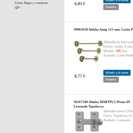
Añadir a la cesta
Como llegar y contactar
6,03 €
QF+
Detalles
50965650 Aldaba Amig 125 mm. Latón P
Aldabilla de latón pul
Grueso varilla:
5
mm
Medida:
100
mm.
Acabado: Latón Pulid
Añadir a la cesta
8,77 €
Detalles
50267340 Aldaba MARTIN C/Pomo 69
Latonada Tapabocas
Aldabilla hierro C/Pl
Cierre: Tapabocas de
Acabado: Latonado