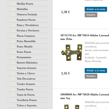
Mirillas Puerta
Muletillas
Añadir a la cesta
3,38 €
Números Fachada
Detalles
Pasadores Puerta
Patas y Niveladores
Perchas y Percheros
50711570 Acc MP 76014 Aldaba Latonad
Placas Limpieza
mm. Dcha
Pomo Barandilla
Aldabilla para puerta
Pomo Mueble
correderas.
Ancho total montado
Pomo Puerta
mm.
Portaestantes
Acabado: Latonado
Mano Derecha
Resorte Hidráulico
Soportes Armario
Añadir a la cesta
3,16 €
Tachas y Clavos
Detalles
Tela Decorativas
Tirador Armario
Tirador Puerta
50698060 Acc MP 76020 Aldaba Latonad
Topes de Puerta
mm. Izq
Tornillería Pomos
Aldabilla para puerta
Tubos y Soportes
correderas.