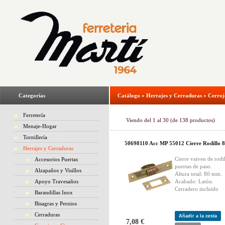
Categorías
Catálogo
»
Herrajes y Cerraduras
»
Cerroj
Ferretería
Viendo del
1
al
30
(de
138
productos)
Menaje-Hogar
Tornillería
50698110 Acc MP 55012 Cierre Rodillo 
Herrajes y Cerraduras
Cierre vaiven de rodi
Accesorios Puertas
puertas de paso.
Alzapaños y Visillos
Altura total: 80 mm.
Apoyo Travesaños
Acabado: Latón.
Cerradero incluido
Barandillas Inox
Bisagras y Pernios
Cerraduras
Añadir a la cesta
7,08 €