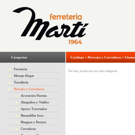
Categorías
Catálogo
»
Herrajes y Cerraduras
»
Llamad
Ferretería
No hay productos en esta categoría
Menaje-Hogar
Tornillería
Herrajes y Cerraduras
Accesorios Puertas
Alzapaños y Visillos
Apoyo Travesaños
Barandillas Inox
Bisagras y Pernios
Cerraduras