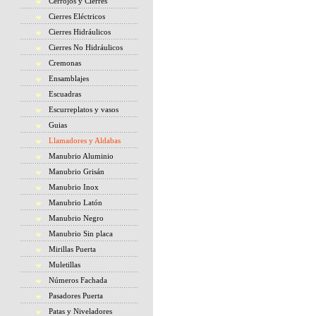
Cerrojos y Cierres
Cierres Eléctricos
Cierres Hidráulicos
Cierres No Hidráulicos
Cremonas
Ensamblajes
Escuadras
Escurreplatos y vasos
Guias
Llamadores y Aldabas
Manubrio Aluminio
Manubrio Grisán
Manubrio Inox
Manubrio Latón
Manubrio Negro
Manubrio Sin placa
Mirillas Puerta
Muletillas
Números Fachada
Pasadores Puerta
Patas y Niveladores