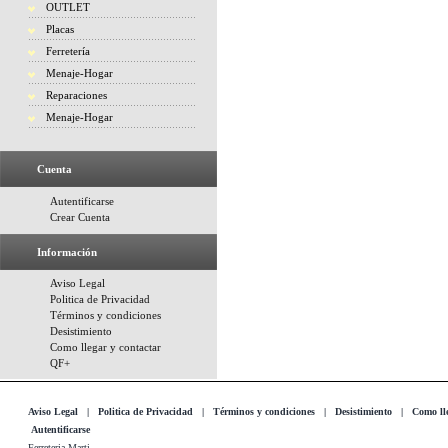
OUTLET
Placas
Ferretería
Menaje-Hogar
Reparaciones
Menaje-Hogar
Cuenta
Autentificarse
Crear Cuenta
Información
Aviso Legal
Politica de Privacidad
Términos y condiciones
Desistimiento
Como llegar y contactar
QF+
Aviso Legal
|
Politica de Privacidad
|
Términos y condiciones
|
Desistimiento
|
Como lle
Autentificarse
Ferreteria Marti