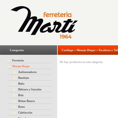
Categorías
Catálogo
»
Menaje-Hogar
»
Escaleras y Ta
Ferretería
No hay productos en esta categoría
Menaje-Hogar
Ambientadores
Bandejas
Baño
Bidones y Garrafas
Bols
Bolsas Basura
Botes
Calefacción