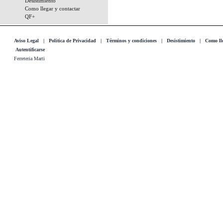
Desistimiento
Como llegar y contactar
QF+
Aviso Legal
|
Politica de Privacidad
|
Términos y condiciones
|
Desistimiento
|
Como lle
Autentificarse
Ferreteria Marti