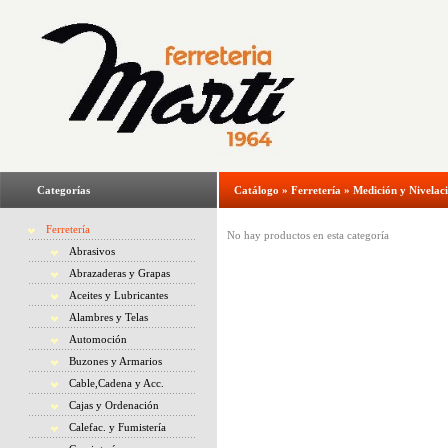
Categorías
Catálogo
»
Ferretería
»
Medición y Nivelac
Ferretería
No hay productos en esta categoría
Abrasivos
Abrazaderas y Grapas
Aceites y Lubricantes
Alambres y Telas
Automoción
Buzones y Armarios
Cable,Cadena y Acc.
Cajas y Ordenación
Calefac. y Fumistería