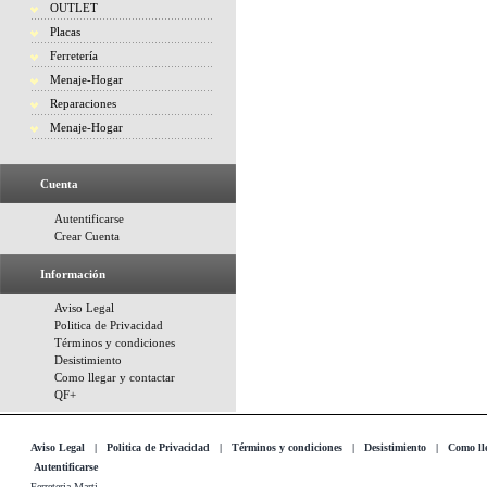
OUTLET
Placas
Ferretería
Menaje-Hogar
Reparaciones
Menaje-Hogar
Cuenta
Autentificarse
Crear Cuenta
Información
Aviso Legal
Politica de Privacidad
Términos y condiciones
Desistimiento
Como llegar y contactar
QF+
Aviso Legal
|
Politica de Privacidad
|
Términos y condiciones
|
Desistimiento
|
Como lle
Autentificarse
Ferreteria Marti