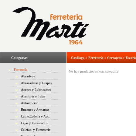
Categorías
Catálogo
»
Ferretería
»
Cerrajero
»
Escari
Ferretería
No hay productos en esta categoría
Abrasivos
Abrazaderas y Grapas
Aceites y Lubricantes
Alambres y Telas
Automoción
Buzones y Armarios
Cable,Cadena y Acc.
Cajas y Ordenación
Calefac. y Fumistería