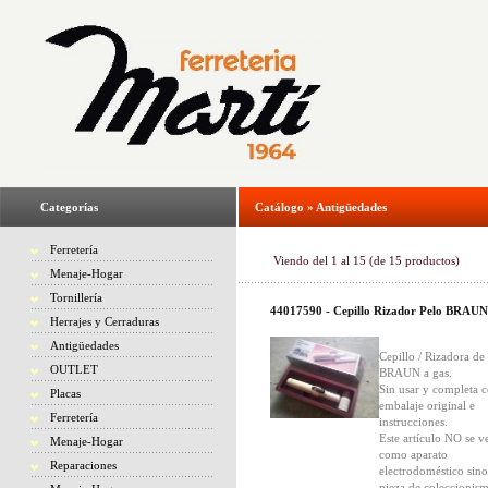
Categorías
Catálogo
»
Antigüedades
Ferretería
Viendo del
1
al
15
(de
15
productos)
Menaje-Hogar
Tornillería
44017590 - Cepillo Rizador Pelo BRAUN
Herrajes y Cerraduras
Antigüedades
Cepillo / Rizadora de
OUTLET
BRAUN a gas.
Sin usar y completa 
Placas
embalaje original e
Ferretería
instrucciones.
Este artículo NO se v
Menaje-Hogar
como aparato
Reparaciones
electrodoméstico sin
pieza de coleccionis