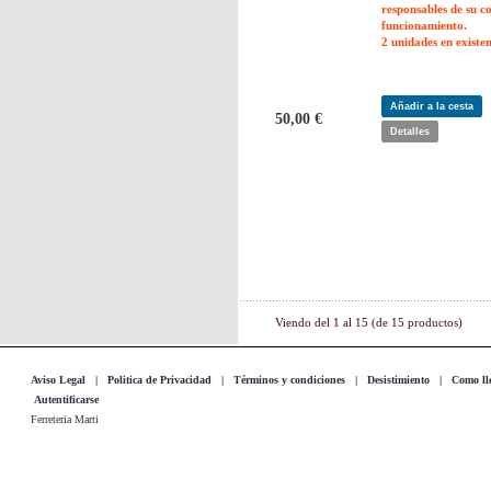
responsables de su c
funcionamiento.
2 unidades en existen
Añadir a la cesta
50,00 €
Detalles
Viendo del
1
al
15
(de
15
productos)
Aviso Legal
|
Politica de Privacidad
|
Términos y condiciones
|
Desistimiento
|
Como lle
Autentificarse
Ferreteria Marti