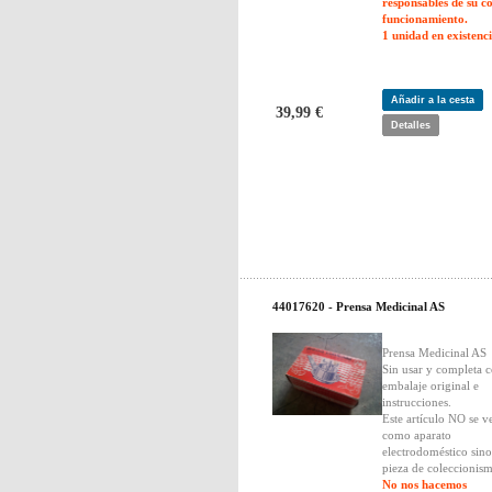
responsables de su c
funcionamiento.
1 unidad en existenci
Añadir a la cesta
39,99 €
Detalles
44017620 - Prensa Medicinal AS
Prensa Medicinal AS
Sin usar y completa 
embalaje original e
instrucciones.
Este artículo NO se v
como aparato
electrodoméstico sin
pieza de coleccionis
No nos hacemos