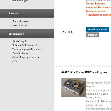
Menaje-Hogar
No nos hacemos
responsables de su c
funcionamiento.
Cuenta
7 unidades en existen
Autentificarse
Crear Cuenta
Añadir a la cesta
25,00 €
Información
Detalles
Aviso Legal
Politica de Privacidad
Términos y condiciones
Desistimiento
Como llegar y contactar
QF+
44017560 - Cocina IRUM - 2 Fogones
Cocina marca IRUM 
fogones.
Sin usar y completa 
embalaje original e
instrucciones.
Este artículo NO se v
como aparato
electrodoméstico sin