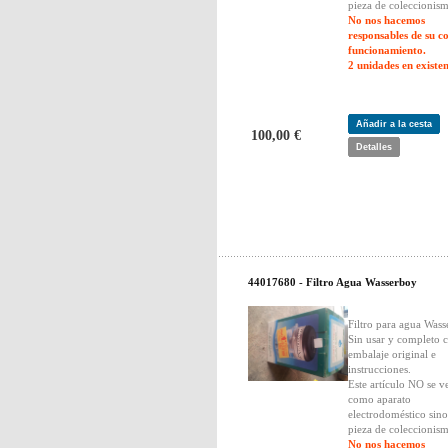
pieza de coleccionis
No nos hacemos
responsables de su c
funcionamiento.
2 unidades en existen
Añadir a la cesta
100,00 €
Detalles
44017680 - Filtro Agua Wasserboy
Filtro para agua Wass
Sin usar y completo 
embalaje original e
instrucciones.
Este artículo NO se v
como aparato
electrodoméstico sin
pieza de coleccionis
No nos hacemos