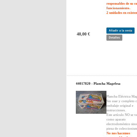
responsables de su c
funcionamiento.
2 unidades en existen
Añadir a la cesta
40,00 €
Detalles
44017820 - Plancha Magefesa
Plancha Eléctrica Ma
Sin usar y completo 
embalaje original e
instrucciones.
Este artículo NO se v
como aparato
electrodoméstico sin
pieza de coleccionis
No nos hacemos