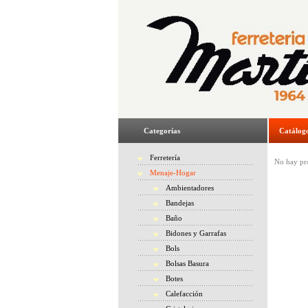
Categorías
Catálog
Ferretería
No hay pro
Menaje-Hogar
Ambientadores
Bandejas
Baño
Bidones y Garrafas
Bols
Bolsas Basura
Botes
Calefacción