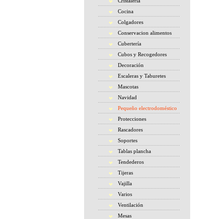
Cristaleria
Cocina
Colgadores
Conservacion alimentos
Cubertería
Cubos y Recogedores
Decoración
Escaleras y Taburetes
Mascotas
Navidad
Pequeño electrodoméstico
Protecciones
Rascadores
Soportes
Tablas plancha
Tendederos
Tijeras
Vajilla
Varios
Ventilación
Mesas