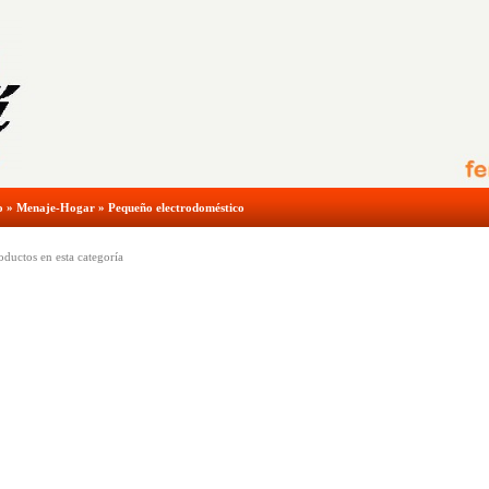
o
»
Menaje-Hogar
»
Pequeño electrodoméstico
ductos en esta categoría