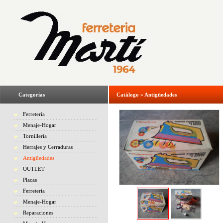
Categorías
Catálogo
»
Antigüedades
Ferretería
Menaje-Hogar
Tornillería
Herrajes y Cerraduras
Antigüedades
OUTLET
Placas
Ferretería
Menaje-Hogar
Reparaciones