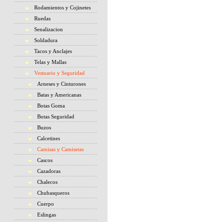
Rodamientos y Cojinetes
Ruedas
Senalizacion
Soldadura
Tacos y Anclajes
Telas y Mallas
Vestuario y Seguridad
Arneses y Cinturones
Batas y Americanas
Botas Goma
Botas Seguridad
Buzos
Calcetines
Camisas y Camisetas
Cascos
Cazadoras
Chalecos
Chubasqueros
Cuerpo
Eslingas