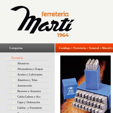
Categorías
Catálogo
»
Ferretería
»
General
»
Abeced 
Ferretería
Abrasivos
Abrazaderas y Grapas
Aceites y Lubricantes
Alambres y Telas
Automoción
Buzones y Armarios
Cable,Cadena y Acc.
Cajas y Ordenación
Calefac. y Fumistería