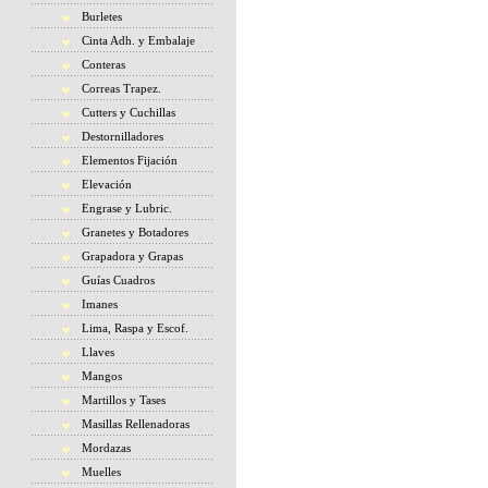
Burletes
Cinta Adh. y Embalaje
Conteras
Correas Trapez.
Cutters y Cuchillas
Destornilladores
Elementos Fijación
Elevación
Engrase y Lubric.
Granetes y Botadores
Grapadora y Grapas
Guías Cuadros
Imanes
Lima, Raspa y Escof.
Llaves
Mangos
Martillos y Tases
Masillas Rellenadoras
Mordazas
Muelles