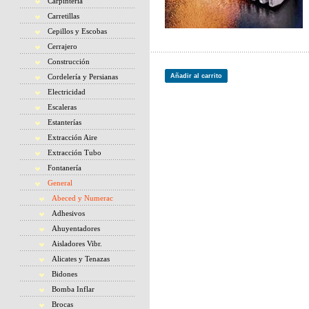
Carpintería
Carretillas
Cepillos y Escobas
Cerrajero
Construcción
Cordelería y Persianas
Añadir al carrito
Electricidad
Escaleras
Estanterías
Extracción Aire
Extracción Tubo
Fontanería
General
Abeced y Numerac
Adhesivos
Ahuyentadores
Aisladores Vibr.
Alicates y Tenazas
Bidones
Bomba Inflar
Brocas