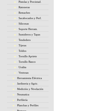
Pistolas y Precintad.
Ratoneras
Remaches
Sacabocados y Perf.
Siliconas
Soporte Herram.
Sumideros y Tapas
Tendedero
Tijeras
Toldos
Tornillo Aprieto
Tornillo Banco
Uralita
Ventosas
Herramienta Eléctrica
Jardineria y Agric.
Medición y Nivelación
Neumatica
Perfilería
Planchas y Perfiles
Pinturas