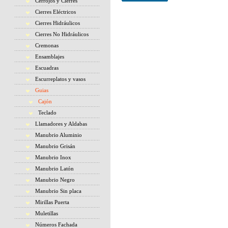
Cerrojos y Cierres
Cierres Eléctricos
Cierres Hidráulicos
Cierres No Hidráulicos
Cremonas
Ensamblajes
Escuadras
Escurreplatos y vasos
Guias
Cajón
Teclado
Llamadores y Aldabas
Manubrio Aluminio
Manubrio Grisán
Manubrio Inox
Manubrio Latón
Manubrio Negro
Manubrio Sin placa
Mirillas Puerta
Muletillas
Números Fachada