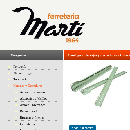
Categorías
Catálogo
»
Herrajes y Cerraduras
»
Guias
Ferretería
Menaje-Hogar
Tornillería
Herrajes y Cerraduras
Accesorios Puertas
Alzapaños y Visillos
Apoyo Travesaños
Barandillas Inox
Bisagras y Pernios
Cerraduras
Añadir al carrito