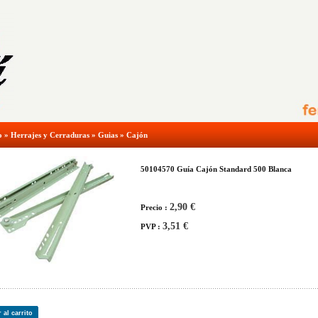
o
»
Herrajes y Cerraduras
»
Guias
»
Cajón
50104570 Guía Cajón Standard 500 Blanca
2,90 €
Precio :
3,51 €
PVP :
 al carrito