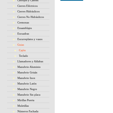
Cerrojos y Cierres
Cierres Eléctricos
Cierres Hidráulicos
Cierres No Hidráulicos
Cremonas
Ensamblajes
Escuadras
Escurreplatos y vasos
Guias
Cajón
Teclado
Llamadores y Aldabas
Manubrio Aluminio
Manubrio Grisán
Manubrio Inox
Manubrio Latón
Manubrio Negro
Manubrio Sin placa
Mirillas Puerta
Muletillas
Números Fachada