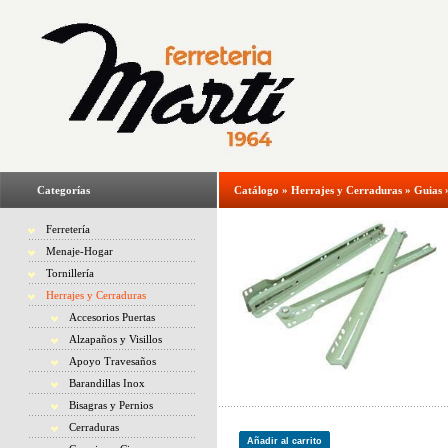
Categorías
Catálogo
»
Herrajes y Cerraduras
»
Guias
Ferretería
Menaje-Hogar
Tornillería
Herrajes y Cerraduras
Accesorios Puertas
Alzapaños y Visillos
Apoyo Travesaños
Barandillas Inox
Bisagras y Pernios
Cerraduras
Añadir al carrito