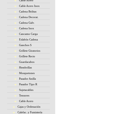
Cable Acero
Cable Acero Inox
Cadena Bolitas
Cadena Decorat.
Cadena Galv.
Cadena Inox
Cancamo Carga
Eslabón Cadena
Ganchos S
Grillete Giratorios
Grillete Recto
Guardacabos
Hembrillas
Mosquetones
Pasador Anilla
Pasador Tipo R
Sujetacables
Tensores
Cable Acero
Cajas y Ordenación
Calefac. y Fumistería