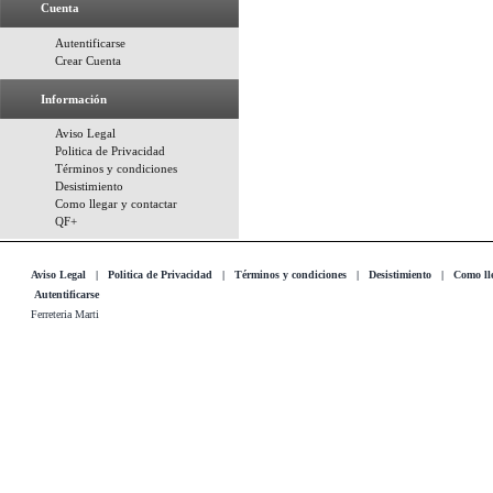
Cuenta
Autentificarse
Crear Cuenta
Información
Aviso Legal
Politica de Privacidad
Términos y condiciones
Desistimiento
Como llegar y contactar
QF+
Aviso Legal
|
Politica de Privacidad
|
Términos y condiciones
|
Desistimiento
|
Como lle
Autentificarse
Ferreteria Marti