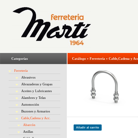
Categorías
Catálogo
»
Ferretería
»
Cable,Cadena y Acc
Ferretería
Abrasivos
Abrazaderas y Grapas
Aceites y Lubricantes
Alambres y Telas
Automoción
Buzones y Armarios
Cable,Cadena y Acc.
Abarcón
Añadir al carrito
Anillas