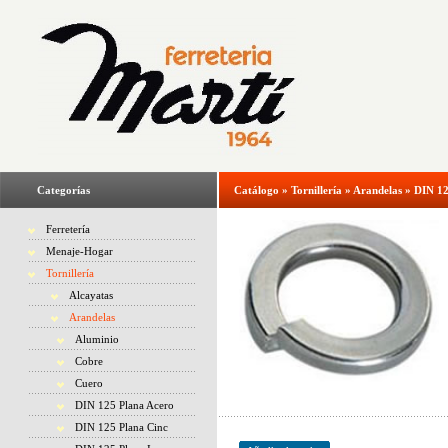
Categorías
Catálogo
»
Tornillería
»
Arandelas
»
DIN 12
Ferretería
Menaje-Hogar
Tornillería
Alcayatas
Arandelas
Aluminio
Cobre
Cuero
DIN 125 Plana Acero
DIN 125 Plana Cinc