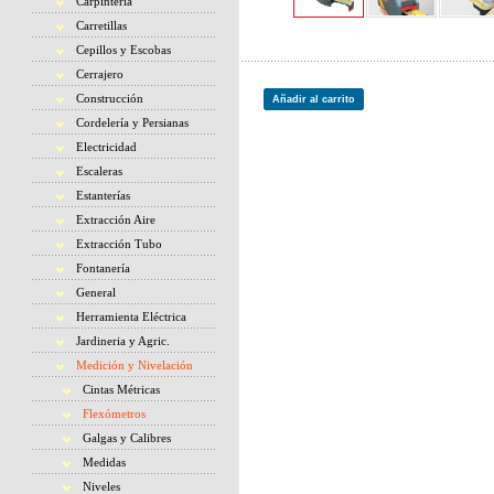
Carpintería
Carretillas
Cepillos y Escobas
Cerrajero
Construcción
Añadir al carrito
Cordelería y Persianas
Electricidad
Escaleras
Estanterías
Extracción Aire
Extracción Tubo
Fontanería
General
Herramienta Eléctrica
Jardineria y Agric.
Medición y Nivelación
Cintas Métricas
Flexómetros
Galgas y Calibres
Medidas
Niveles