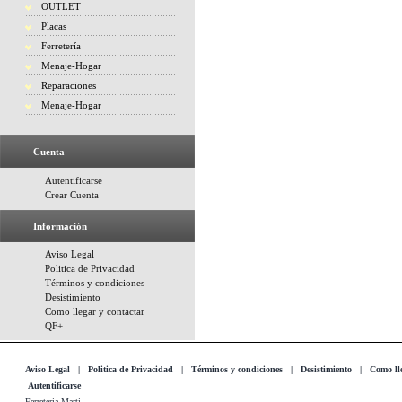
OUTLET
Placas
Ferretería
Menaje-Hogar
Reparaciones
Menaje-Hogar
Cuenta
Autentificarse
Crear Cuenta
Información
Aviso Legal
Politica de Privacidad
Términos y condiciones
Desistimiento
Como llegar y contactar
QF+
Aviso Legal
|
Politica de Privacidad
|
Términos y condiciones
|
Desistimiento
|
Como lle
Autentificarse
Ferreteria Marti