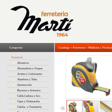
Categorías
Catálogo
»
Ferretería
»
Medición y Nivelac
Ferretería
Abrasivos
Abrazaderas y Grapas
Aceites y Lubricantes
Alambres y Telas
Automoción
Buzones y Armarios
Cable,Cadena y Acc.
Cajas y Ordenación
Calefac. y Fumistería