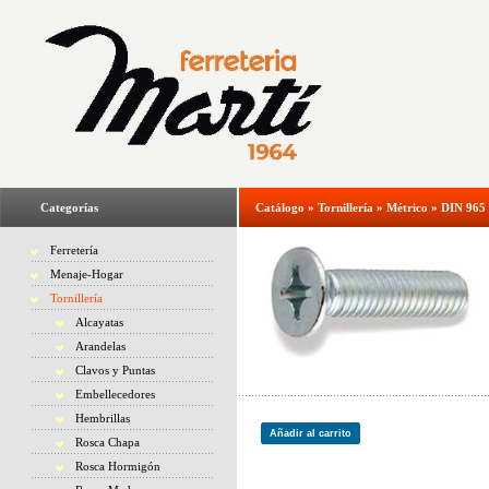
Categorías
Catálogo
»
Tornillería
»
Métrico
»
DIN 965 
Ferretería
Menaje-Hogar
Tornillería
Alcayatas
Arandelas
Clavos y Puntas
Embellecedores
Hembrillas
Añadir al carrito
Rosca Chapa
Rosca Hormigón