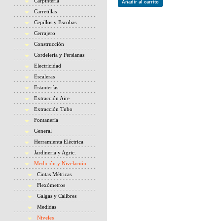
Carpintería
Añadir al carrito
Carretillas
Cepillos y Escobas
Cerrajero
Construcción
Cordelería y Persianas
Electricidad
Escaleras
Estanterías
Extracción Aire
Extracción Tubo
Fontanería
General
Herramienta Eléctrica
Jardineria y Agric.
Medición y Nivelación
Cintas Métricas
Flexómetros
Galgas y Calibres
Medidas
Niveles