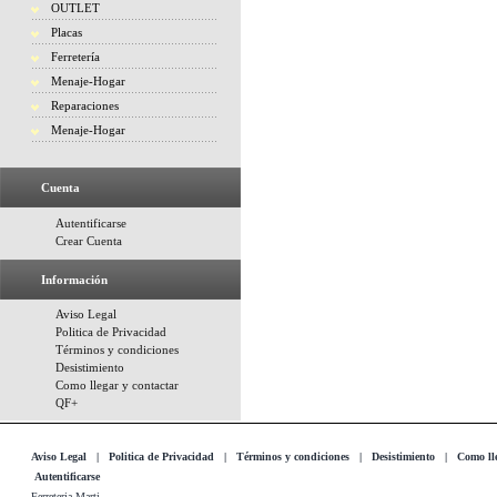
OUTLET
Placas
Ferretería
Menaje-Hogar
Reparaciones
Menaje-Hogar
Cuenta
Autentificarse
Crear Cuenta
Información
Aviso Legal
Politica de Privacidad
Términos y condiciones
Desistimiento
Como llegar y contactar
QF+
Aviso Legal
|
Politica de Privacidad
|
Términos y condiciones
|
Desistimiento
|
Como lle
Autentificarse
Ferreteria Marti