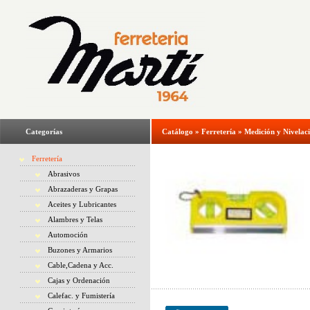
Categorías
Catálogo
»
Ferretería
»
Medición y Nivelac
Ferretería
Abrasivos
Abrazaderas y Grapas
Aceites y Lubricantes
Alambres y Telas
Automoción
Buzones y Armarios
Cable,Cadena y Acc.
Cajas y Ordenación
Calefac. y Fumistería