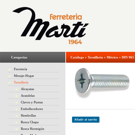
Categorías
Catálogo
»
Tornillería
»
Métrico
»
DIN 965 
Ferretería
Menaje-Hogar
Tornillería
Alcayatas
Arandelas
Clavos y Puntas
Embellecedores
Hembrillas
Añadir al carrito
Rosca Chapa
Rosca Hormigón