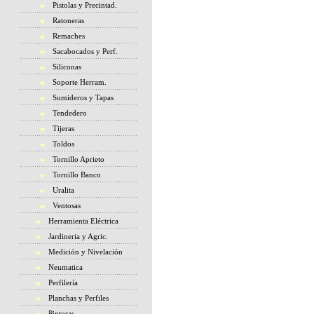
Pistolas y Precintad.
Ratoneras
Remaches
Sacabocados y Perf.
Siliconas
Soporte Herram.
Sumideros y Tapas
Tendedero
Tijeras
Toldos
Tornillo Aprieto
Tornillo Banco
Uralita
Ventosas
Herramienta Eléctrica
Jardineria y Agric.
Medición y Nivelación
Neumatica
Perfilería
Planchas y Perfiles
Pinturas