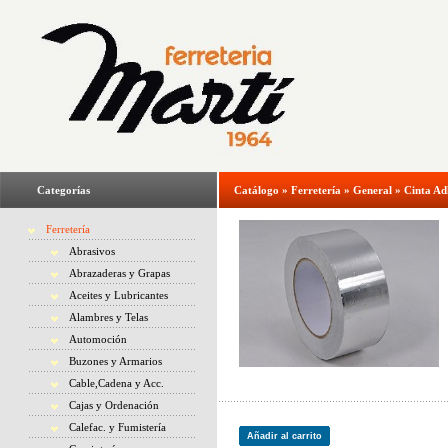
Categorías
Catálogo
»
Ferretería
»
General
»
Cinta Ad
Ferretería
Abrasivos
Abrazaderas y Grapas
Aceites y Lubricantes
Alambres y Telas
Automoción
Buzones y Armarios
Cable,Cadena y Acc.
Cajas y Ordenación
Calefac. y Fumistería
Añadir al carrito