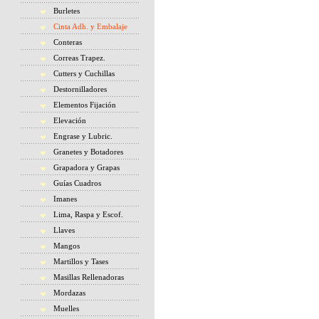
Burletes
Cinta Adh. y Embalaje
Conteras
Correas Trapez.
Cutters y Cuchillas
Destornilladores
Elementos Fijación
Elevación
Engrase y Lubric.
Granetes y Botadores
Grapadora y Grapas
Guías Cuadros
Imanes
Lima, Raspa y Escof.
Llaves
Mangos
Martillos y Tases
Masillas Rellenadoras
Mordazas
Muelles