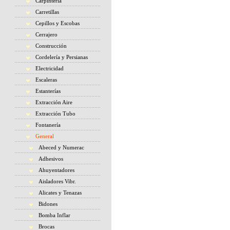
Carpintería
Carretillas
Cepillos y Escobas
Cerrajero
Construcción
Cordelería y Persianas
Electricidad
Escaleras
Estanterías
Extracción Aire
Extracción Tubo
Fontanería
General
Abeced y Numerac
Adhesivos
Ahuyentadores
Aisladores Vibr.
Alicates y Tenazas
Bidones
Bomba Inflar
Brocas