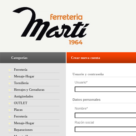
Categorías
Crear nueva cuenta
Ferretería
Usuario y contraseña
Menaje-Hogar
Usuario
*
Tornillería
Herrajes y Cerraduras
Antigüedades
Datos personales
OUTLET
Nombre
*
Placas
Ferretería
Razón social
Menaje-Hogar
Reparaciones