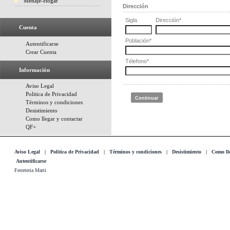
Menaje-Hogar
Dirección
Sigla
Dirección
*
Cuenta
Población
*
Autentificarse
Crear Cuenta
Télefono
*
Información
Aviso Legal
Politica de Privacidad
Continuar
Términos y condiciones
Desistimiento
Como llegar y contactar
QF+
Aviso Legal
|
Politica de Privacidad
|
Términos y condiciones
|
Desistimiento
|
Como lle
Autentificarse
Ferreteria Marti