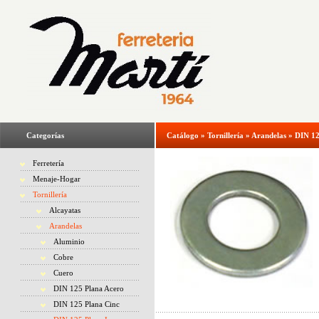
Categorías
Catálogo
»
Tornillería
»
Arandelas
»
DIN 12
Ferretería
Menaje-Hogar
Tornillería
Alcayatas
Arandelas
Aluminio
Cobre
Cuero
DIN 125 Plana Acero
DIN 125 Plana Cinc