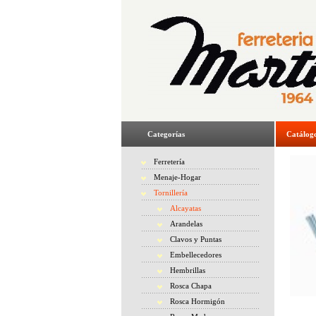
Categorías
Catálog
Ferretería
Menaje-Hogar
Tornillería
Alcayatas
Arandelas
Clavos y Puntas
Embellecedores
Hembrillas
Rosca Chapa
Rosca Hormigón