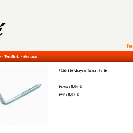
o
»
Tornillería
»
Alcayatas
50364140 Alcayata Rosca 18x 40
0,06 €
Precio :
0,07 €
PVP :