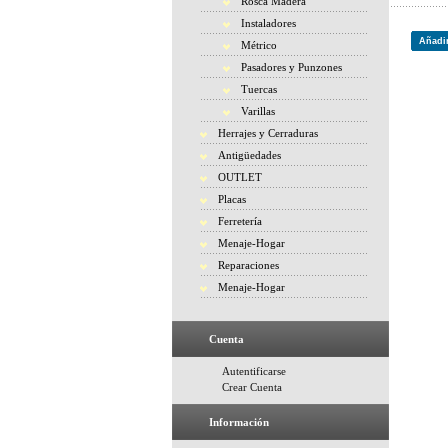
Rosca Madera
Instaladores
Añadir
Métrico
Pasadores y Punzones
Tuercas
Varillas
Herrajes y Cerraduras
Antigüedades
OUTLET
Placas
Ferretería
Menaje-Hogar
Reparaciones
Menaje-Hogar
Cuenta
Autentificarse
Crear Cuenta
Información