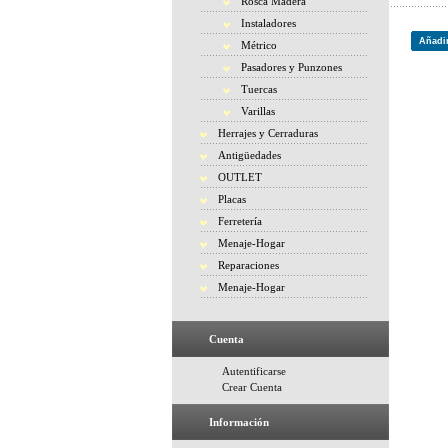
Rosca Madera
Instaladores
Añadir
Métrico
Pasadores y Punzones
Tuercas
Varillas
Herrajes y Cerraduras
Antigüedades
OUTLET
Placas
Ferretería
Menaje-Hogar
Reparaciones
Menaje-Hogar
Cuenta
Autentificarse
Crear Cuenta
Información