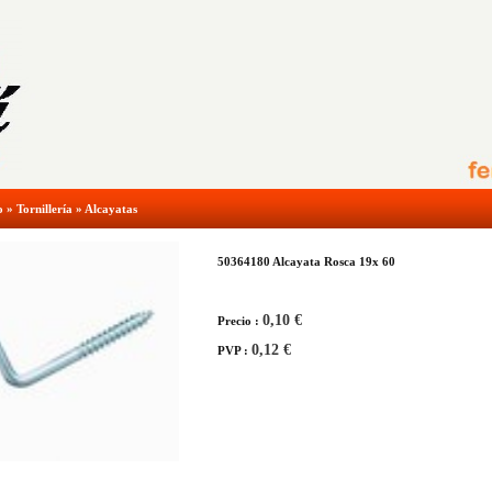
o
»
Tornillería
»
Alcayatas
50364180 Alcayata Rosca 19x 60
0,10 €
Precio :
0,12 €
PVP :