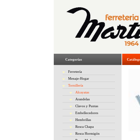
Categorías
Catálog
Ferretería
Menaje-Hogar
Tornillería
Alcayatas
Arandelas
Clavos y Puntas
Embellecedores
Hembrillas
Rosca Chapa
Rosca Hormigón