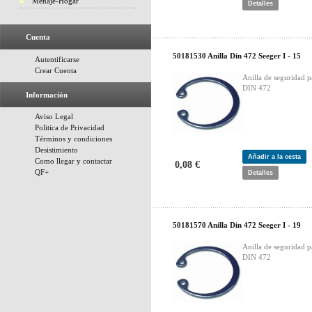
Menaje-Hogar
Detalles
Cuenta
50181530 Anilla Din 472 Seeger I - 15
Autentificarse
Crear Cuenta
Anilla de seguridad p
DIN 472
Información
Aviso Legal
Politica de Privacidad
Términos y condiciones
Desistimiento
Añadir a la cesta
Como llegar y contactar
0,08 €
QF+
Detalles
50181570 Anilla Din 472 Seeger I - 19
Anilla de seguridad p
DIN 472