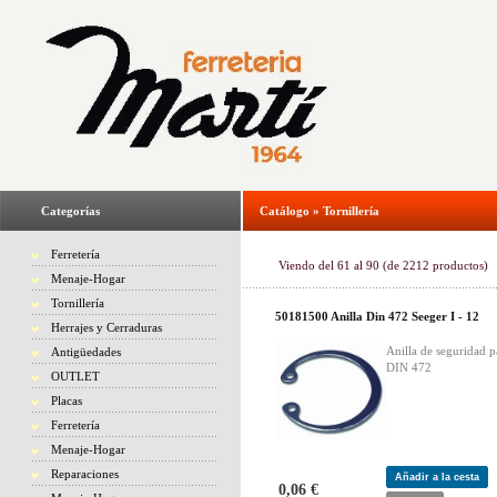
Categorías
Catálogo
»
Tornillería
Ferretería
Viendo del
61
al
90
(de
2212
productos)
Menaje-Hogar
Tornillería
50181500 Anilla Din 472 Seeger I - 12
Herrajes y Cerraduras
Anilla de seguridad p
Antigüedades
DIN 472
OUTLET
Placas
Ferretería
Menaje-Hogar
Reparaciones
Añadir a la cesta
0,06 €