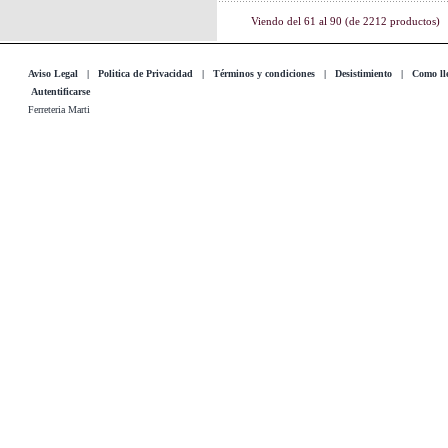
Viendo del
61
al
90
(de
2212
productos)
Aviso Legal
|
Politica de Privacidad
|
Términos y condiciones
|
Desistimiento
|
Como lle
Autentificarse
Ferreteria Marti