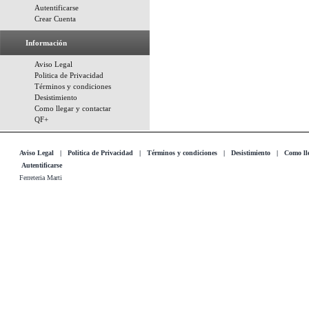
Autentificarse
Crear Cuenta
Información
Aviso Legal
Politica de Privacidad
Términos y condiciones
Desistimiento
Como llegar y contactar
QF+
Aviso Legal
|
Politica de Privacidad
|
Términos y condiciones
|
Desistimiento
|
Como lle
Autentificarse
Ferreteria Marti