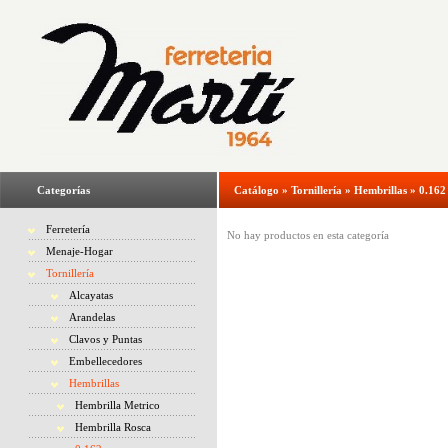
Categorías
Catálogo
»
Tornillería
»
Hembrillas
»
0.162
Ferretería
No hay productos en esta categoría
Menaje-Hogar
Tornillería
Alcayatas
Arandelas
Clavos y Puntas
Embellecedores
Hembrillas
Hembrilla Metrico
Hembrilla Rosca