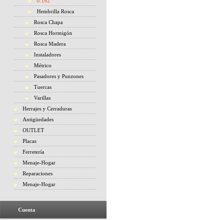
0.162
Hembrilla Rosca
Rosca Chapa
Rosca Hormigón
Rosca Madera
Instaladores
Métrico
Pasadores y Punzones
Tuercas
Varillas
Herrajes y Cerraduras
Antigüedades
OUTLET
Placas
Ferretería
Menaje-Hogar
Reparaciones
Menaje-Hogar
Cuenta