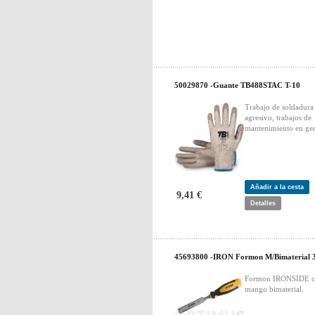
50029870 -Guante TB488STAC T-10
Trabajo de soldadura
agresivo, trabajos de
mantenimiento en gen
Añadir a la cesta
9,41 €
Detalles
45693800 -IRON Formon M/Bimaterial 
Formon IRONSIDE 
mango bimaterial.