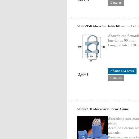
Detalles
50965950 Abarcón Doble 60 mm. x 170 
Abarcón con 2 mord
Interior de 60 mm.
Longitud total: 170 
Añadir a la cesta
2,69 €
Detalles
50065710 Abecedario Picar 3 mm.
Abecedario para mar
piezas.
Acero de aleación ac
satinado.
Presentado en estuch