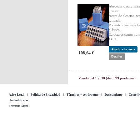
Abecedario para mar
piezas.
Acero de aleación ac
satinado.
Presentado en estuch
plástico.
Caracteres según no
1451.
Añadir a la cesta
108,64 €
Detalles
Viendo del
1
al
30
(de
6599
productos)
Aviso Legal
|
Politica de Privacidad
|
Términos y condiciones
|
Desistimiento
|
Como lle
Autentificarse
Ferreteria Marti