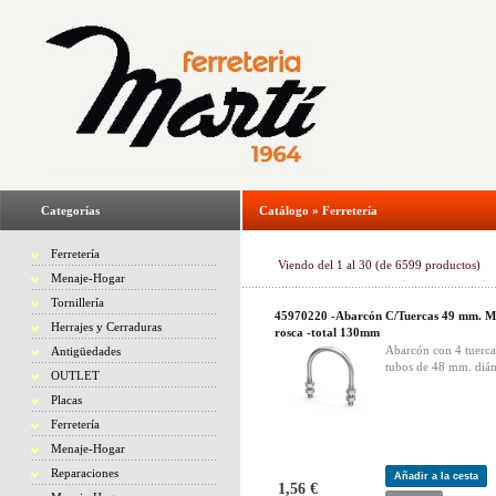
Categorías
Catálogo
»
Ferretería
Ferretería
Viendo del
1
al
30
(de
6599
productos)
Menaje-Hogar
Tornillería
45970220 -Abarcón C/Tuercas 49 mm. M
Herrajes y Cerraduras
rosca -total 130mm
Abarcón con 4 tuerca
Antigüedades
tubos de 48 mm. diám
OUTLET
Placas
Ferretería
Menaje-Hogar
Reparaciones
Añadir a la cesta
1,56 €