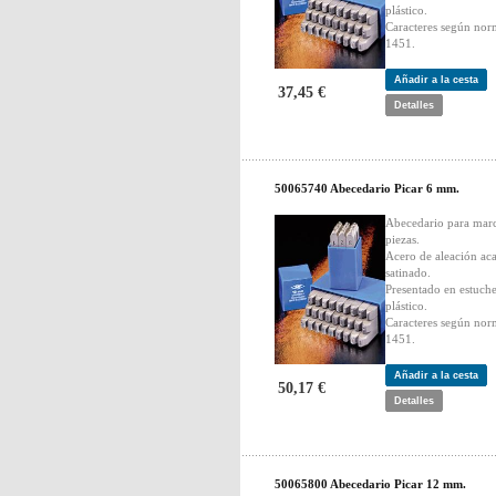
plástico.
Caracteres según no
1451.
Añadir a la cesta
37,45 €
Detalles
50065740 Abecedario Picar 6 mm.
Abecedario para mar
piezas.
Acero de aleación ac
satinado.
Presentado en estuch
plástico.
Caracteres según no
1451.
Añadir a la cesta
50,17 €
Detalles
50065800 Abecedario Picar 12 mm.