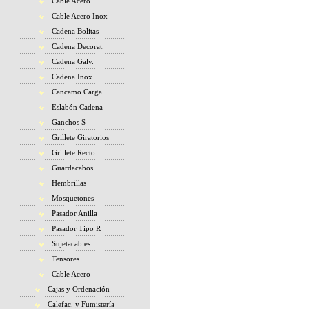
Cable Acero
Cable Acero Inox
Cadena Bolitas
Cadena Decorat.
Cadena Galv.
Cadena Inox
Cancamo Carga
Eslabón Cadena
Ganchos S
Grillete Giratorios
Grillete Recto
Guardacabos
Hembrillas
Mosquetones
Pasador Anilla
Pasador Tipo R
Sujetacables
Tensores
Cable Acero
Cajas y Ordenación
Calefac. y Fumistería