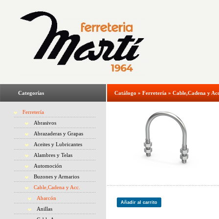
Categorías
Catálogo
»
Ferretería
»
Cable,Cadena y Acc
Ferretería
Abrasivos
Abrazaderas y Grapas
Aceites y Lubricantes
Alambres y Telas
Automoción
Buzones y Armarios
Cable,Cadena y Acc.
Abarcón
Añadir al carrito
Anillas