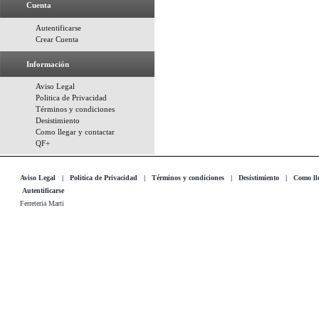
Cuenta
Autentificarse
Crear Cuenta
Información
Aviso Legal
Politica de Privacidad
Términos y condiciones
Desistimiento
Como llegar y contactar
QF+
Aviso Legal
|
Politica de Privacidad
|
Términos y condiciones
|
Desistimiento
|
Como lle
Autentificarse
Ferreteria Marti