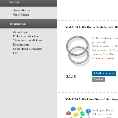
Cuenta
Autentificarse
Crear Cuenta
Información
50689180 Anilla Hierro Soldada Galv 10
Aviso Legal
Politica de Privacidad
Anilla de hierro sold
Términos y condiciones
galvanizada.
Desistimiento
Medida interior: 100
Como llegar y contactar
Diámetro varilla: 10
QF+
Cajas de 25 anillas.
Precio de 1 anilla.
Añadir a la cesta
3,12 €
Detalles
50441270 Anilla Llave Goma Color Supe
Funda para llaves.
Colores variados.