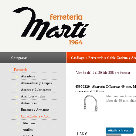
Categorías
Catálogo
»
Ferretería
»
Cable,Cadena y Acc
Ferretería
Viendo del
1
al
30
(de
258
productos)
Abrasivos
Abrazaderas y Grapas
45970220 -Abarcón C/Tuercas 49 mm. M
Aceites y Lubricantes
rosca -total 130mm
Abarcón con 4 tuerca
Alambres y Telas
tubos de 48 mm. diám
Automoción
Buzones y Armarios
Cable,Cadena y Acc.
Abarcón
Anillas
Añadir a la cesta
1,56 €