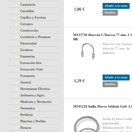
Carpintería
Añadir a la cesta
1,06 €
Carretillas
Detalles
Cepillos y Escobas
Cerrajero
Construcción
50135730 Abarcón C/Tuercas 77 mm. 2 1
Cordelería y Persianas
M8
Electricidad
Abarcón con 4 tuerca
tubos de 77 mm. de
Escaleras
diámetro.
Estanterías
Extracción Aire
Extracción Tubo
Fontanería
Añadir a la cesta
1,29 €
General
Detalles
Herramienta Eléctrica
Jardineria y Agric.
Medición y Nivelación
50545220 Anilla Hierro Soldada Galv 3,
Neumatica
Perfilería
Anilla de hierro sold
Planchas y Perfiles
galvanizada.
Pinturas
Medida interior: 30 