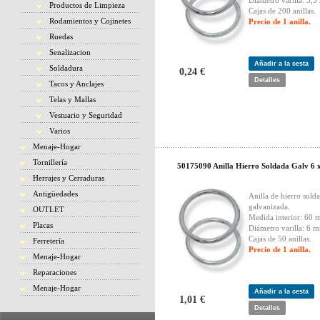
Diámetro varilla: 3,
Productos de Limpieza
Cajas de 200 anillas.
Rodamientos y Cojinetes
Precio de 1 anilla.
Ruedas
Senalizacion
Añadir a la cesta
Soldadura
0,24 €
Detalles
Tacos y Anclajes
Telas y Mallas
Vestuario y Seguridad
Varios
Menaje-Hogar
Tornillería
50175090 Anilla Hierro Soldada Galv 6 
Herrajes y Cerraduras
Antigüedades
Anilla de hierro sold
galvanizada.
OUTLET
Medida interior: 60 
Placas
Diámetro varilla: 6 
Cajas de 50 anillas.
Ferretería
Precio de 1 anilla.
Menaje-Hogar
Reparaciones
Menaje-Hogar
Añadir a la cesta
1,01 €
Detalles