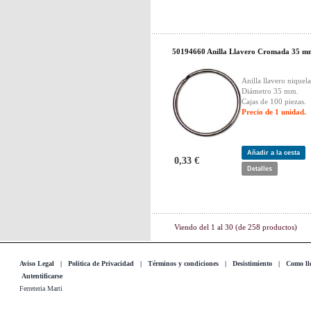
50194660 Anilla Llavero Cromada 35 m
Anilla llavero niquel
Diámetro 35 mm.
Cajas de 100 piezas.
Precio de 1 unidad.
Añadir a la cesta
0,33 €
Detalles
Viendo del
1
al
30
(de
258
productos)
Aviso Legal
|
Politica de Privacidad
|
Términos y condiciones
|
Desistimiento
|
Como lle
Autentificarse
Ferreteria Marti