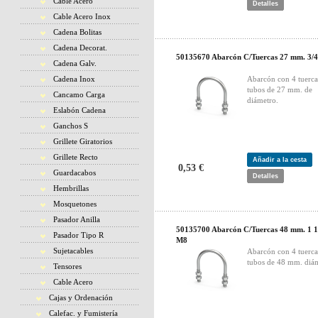
Cable Acero
Detalles
Cable Acero Inox
Cadena Bolitas
Cadena Decorat.
50135670 Abarcón C/Tuercas 27 mm. 3/
Cadena Galv.
Cadena Inox
Abarcón con 4 tuerca
tubos de 27 mm. de
Cancamo Carga
diámetro.
Eslabón Cadena
Ganchos S
Grillete Giratorios
Grillete Recto
Añadir a la cesta
0,53 €
Guardacabos
Detalles
Hembrillas
Mosquetones
Pasador Anilla
50135700 Abarcón C/Tuercas 48 mm. 1 1
Pasador Tipo R
M8
Sujetacables
Abarcón con 4 tuerca
tubos de 48 mm. diám
Tensores
Cable Acero
Cajas y Ordenación
Calefac. y Fumistería