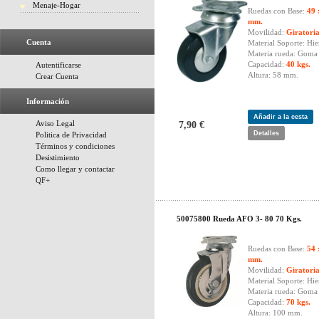
Menaje-Hogar
Ruedas con Base:
49 
mm.
Movilidad:
Giratori
Cuenta
Material Soporte: Hie
Materia rueda: Goma 
Capacidad:
40 kgs.
Autentificarse
Altura: 58 mm.
Crear Cuenta
Información
Añadir a la cesta
Aviso Legal
7,90 €
Detalles
Politica de Privacidad
Términos y condiciones
Desistimiento
Como llegar y contactar
QF+
50075800 Rueda AFO 3- 80 70 Kgs.
Ruedas con Base:
54 
mm.
Movilidad:
Giratori
Material Soporte: Hie
Materia rueda: Goma 
Capacidad:
70 kgs.
Altura: 100 mm.