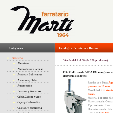
Categorías
Catálogo
»
Ferretería
»
Ruedas
Ferretería
Viendo del
1
al
30
(de
236
productos)
Abrasivos
Abrazaderas y Grapas
45970450 -Rueda ARSA 100 mm goma es
Aceites y Lubricantes
11x36mm con freno
Alambres y Telas
Ruedas con Base:
Agu
Automoción
pasante de 10 mm.
Movilidad:
Giratori
Buzones y Armarios
freno.
Cable,Cadena y Acc.
Material Soporte: Hie
Materia rueda: Goma
Cajas y Ordenación
Tipo cojinete: Liso.
Calefac. y Fumistería
Diámetro rueda: 125
Capacidad:
80 kgs.