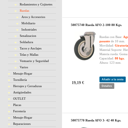
Rodamientos y Cojinetes
Ruedas
Aros y Accesorios
Mobiliario
50075740 Rueda AFO 2-100 80 Kgs.
Industriales
Senalizacion
Ruedas con Base:
Ag
pasante
de 10 mm.
Soldadura
Movilidad:
Giratori
Tacos y Anclajes
Material Soporte: Hie
Materia rueda: Goma 
Telas y Mallas
Capacidad:
80 kgs.
Vestuario y Seguridad
Altura: 123 mm.
Varios
Menaje-Hogar
Tornillería
Añadir a la cesta
19,19 €
Herrajes y Cerraduras
Detalles
Antigüedades
OUTLET
Placas
Ferretería
Menaje-Hogar
50075770 Rueda AFO 3- 42 40 Kgs.
Reparaciones