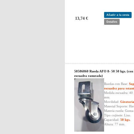
Añadir a la cesta
13,74 €
Detalles
50586860 Rueda AFO 8- 50 50 kgs. (con
escuadra ranurada)
Ruedas con Base:
Sop
escuadra para estant
Medida escuadra: 40 
mm.
Movilidad:
Giratori
Material Soporte: Hie
Materia rueda: Goma
Tipo cojinete: Liso.
Capacidad:
50 kgs.
Altura: 77 mm.