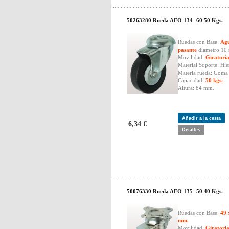
50263280 Rueda AFO 134- 60 50 Kgs.
Ruedas con Base:
Ag
pasante
diámetro 10
Movilidad:
Giratori
Material Soporte: Hie
Materia rueda: Goma 
Capacidad:
50 kgs.
Altura: 84 mm.
Añadir a la cesta
6,34 €
Detalles
50076330 Rueda AFO 135- 50 40 Kgs.
Ruedas con Base:
49 
mm.
Movilidad:
Giratori