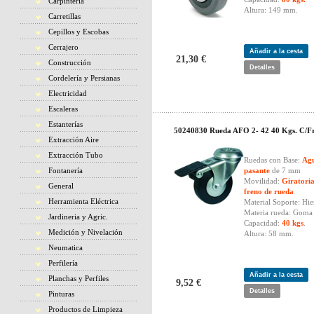
Carpintería
Altura: 149 mm.
Carretillas
Cepillos y Escobas
Cerrajero
Añadir a la cesta
21,30 €
Construcción
Detalles
Cordelería y Persianas
Electricidad
Escaleras
Estanterías
50240830 Rueda AFO 2- 42 40 Kgs. C/F
Extracción Aire
Extracción Tubo
Ruedas con Base:
Ag
Fontanería
pasante
de 7 mm
Movilidad:
Giratori
General
freno de rueda
Herramienta Eléctrica
Material Soporte: Hie
Materia rueda: Goma 
Jardineria y Agric.
Capacidad:
40 kgs
.
Medición y Nivelación
Altura: 58 mm.
Neumatica
Perfilería
Añadir a la cesta
Planchas y Perfiles
9,52 €
Detalles
Pinturas
Productos de Limpieza