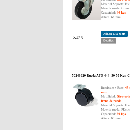
Material Soporte: Hie
Materia rueda: Goma 
Capacidad:
40 kgs.
Altura: 68 mm.
Añadir a la cesta
5,17 €
Detalles
50240820 Rueda AFO 444- 50 50 Kgs. C
Ruedas con Base:
45 
mm.
Movilidad:
Giratori
freno de rueda.
Material Soporte: Hie
Materia rueda: Plástic
Capacidad:
50 kgs.
Altura: 65 mm.