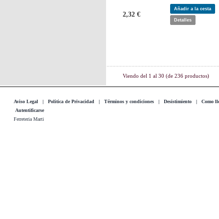
Añadir a la cesta
2,32 €
Detalles
Viendo del
1
al
30
(de
236
productos)
Aviso Legal
|
Politica de Privacidad
|
Términos y condiciones
|
Desistimiento
|
Como lle
Autentificarse
Ferreteria Marti