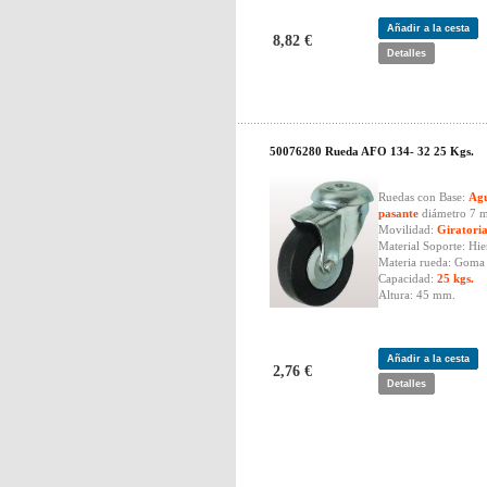
Añadir a la cesta
8,82 €
Detalles
50076280 Rueda AFO 134- 32 25 Kgs.
Ruedas con Base:
Ag
pasante
diámetro 7 
Movilidad:
Giratori
Material Soporte: Hie
Materia rueda: Goma 
Capacidad:
25 kgs.
Altura: 45 mm.
Añadir a la cesta
2,76 €
Detalles