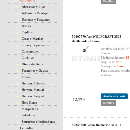
Carpintería
Detalles
Abrasivos y Lijas
Adhesivos Montaje
Barrenas y Punzones
Brocas
Cepillos
50807770 Acc WOLFCRAFT 2505
Ceras y Masillas
Avellanador 12 mm.
Colas y Pegamentos
Avellanador HSS de 
Consumibles
dientes.
Medida/diámetro:
13
Cuchillas
Angulo de
45º
Discos de Sierra
Vástago de
8 mm
..
Formones y Gubias
Para plásticos, metale
madera.
Fresas
Herram. Eléctrica
Herram. Manual
Herram. Parquet
Añadir a la cesta
12,17 €
Hoja Sierra
Detalles
Marquetería
Selladores
Serruchos e Ingletadoras
50853660 Anillo Reducción 30 a 16
Carretillas