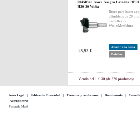
50450340 Broca Bisagra Cazoleta HER
H30-20 Widia
Broca para hacer agu
cilíndricos de 20 mm
Cuchillas de
Widia/Metalduro.
Añadir a la cesta
25,52 €
Detalles
Viendo del
1
al
30
(de
229
productos)
Aviso Legal
|
Politica de Privacidad
|
Términos y condiciones
|
Desistimiento
|
Como lle
Autentificarse
Ferreteria Marti