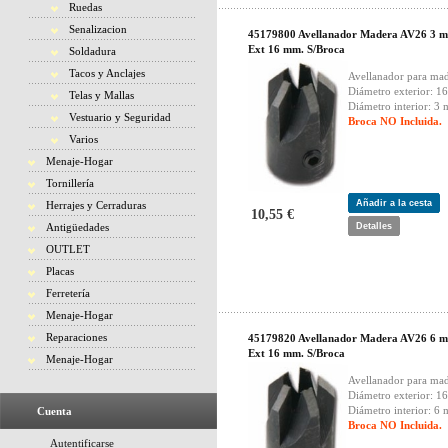
Ruedas
Senalizacion
45179800 Avellanador Madera AV26 3 
Ext 16 mm. S/Broca
Soldadura
Tacos y Anclajes
Avellanador para mad
Diámetro exterior: 1
Telas y Mallas
Diámetro interior: 3
Vestuario y Seguridad
Broca NO Incluida.
Varios
Menaje-Hogar
Tornillería
Añadir a la cesta
Herrajes y Cerraduras
10,55 €
Antigüedades
Detalles
OUTLET
Placas
Ferretería
Menaje-Hogar
Reparaciones
45179820 Avellanador Madera AV26 6 
Ext 16 mm. S/Broca
Menaje-Hogar
Avellanador para mad
Diámetro exterior: 1
Diámetro interior: 6
Cuenta
Broca NO Incluida.
Autentificarse