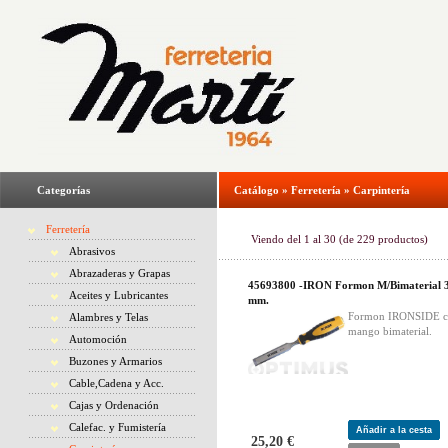
Categorías
Catálogo
»
Ferretería
»
Carpintería
Ferretería
Viendo del
1
al
30
(de
229
productos)
Abrasivos
Abrazaderas y Grapas
45693800 -IRON Formon M/Bimaterial 
Aceites y Lubricantes
mm.
Formon IRONSIDE 
Alambres y Telas
mango bimaterial.
Automoción
Buzones y Armarios
Cable,Cadena y Acc.
Cajas y Ordenación
Calefac. y Fumistería
Añadir a la cesta
25,20 €