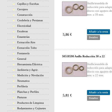
Anilla/arandela de
Cepillos y Escobas
reducción para adapt
Cerrajero
discos con agujero d
mm. a 16 mm.
Construcción
Cordelería y Persianas
Electricidad
Escaleras
Añadir a la cesta
5,86 €
Estanterías
Detalles
Extracción Aire
Extracción Tubo
Fontanería
50518590 Anillo Reducción 30 a 22
General
Anilla/arandela de
Herramienta Eléctrica
reducción para adapt
Jardineria y Agric.
discos con agujero d
Medición y Nivelación
mm. a 22 mm.
Neumatica
Perfilería
Planchas y Perfiles
Añadir a la cesta
5,81 €
Pinturas
Detalles
Productos de Limpieza
Rodamientos y Cojinetes