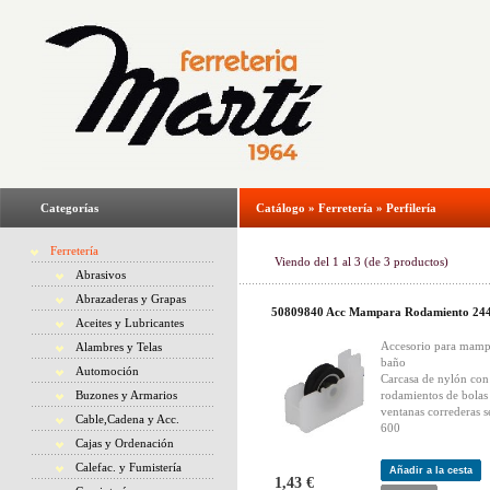
Categorías
Catálogo
»
Ferretería
»
Perfilería
Ferretería
Viendo del
1
al
3
(de
3
productos)
Abrasivos
Abrazaderas y Grapas
50809840 Acc Mampara Rodamiento 24
Aceites y Lubricantes
Accesorio para mamp
Alambres y Telas
baño
Automoción
Carcasa de nylón con
Buzones y Armarios
rodamientos de bolas
ventanas correderas s
Cable,Cadena y Acc.
600
Cajas y Ordenación
Calefac. y Fumistería
Añadir a la cesta
1,43 €