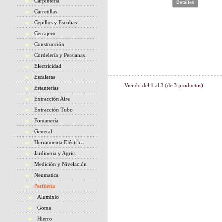
Carpintería
Detalles
Carretillas
Cepillos y Escobas
Cerrajero
Construcción
Cordelería y Persianas
Electricidad
Escaleras
Viendo del
1
al
3
(de
3
productos)
Estanterías
Extracción Aire
Extracción Tubo
Fontanería
General
Herramienta Eléctrica
Jardineria y Agric.
Medición y Nivelación
Neumatica
Perfilería
Aluminio
Goma
Hierro