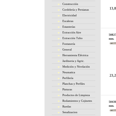
Construcción
13,8
Cordelería y Persianas
Electricidad
Escaleras
Estanterías
Extracción Aire
50827
Extracción Tubo
mm.
Fontanería
General
Herramienta Eléctrica
Jardineria y Agric.
Medición y Nivelación
Neumatica
23,2
Perfilería
Planchas y Perfiles
Pinturas
Productos de Limpieza
Rodamientos y Cojinetes
50430
mm.
Ruedas
Senalizacion