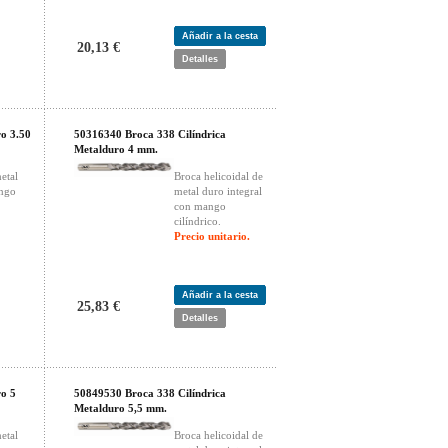
Añadir a la cesta
20,13 €
Detalles
o 3.50
50316340 Broca 338 Cilíndrica
Metalduro 4 mm.
etal
Broca helicoidal de
ango
metal duro integral
con mango
cilíndrico.
Precio unitario.
Añadir a la cesta
25,83 €
Detalles
ro 5
50849530 Broca 338 Cilíndrica
Metalduro 5,5 mm.
etal
Broca helicoidal de