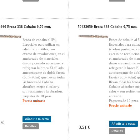
660 Broca 338 Cobalto 0,70 mm.
50423650 Broca 338 Cobalto 0,75 mm.
Broca de cobalto al 5%.
Broca de cobalto al 
Especiales para utilizar en
Especiales para utiliz
taladros portátiles, con
taladros portátiles, c
exceso de revoluciones, en el
exceso de revolucion
agujereado de materiales
el agujereado de mate
duros y cuando no se pueda
duros y cuando no s
refrigerar la broca.El afilado
refrigerar la broca.El
autocentrante de doble faceta
autocentrante de dob
(Split-Point) que llevan todas
faceta (Split-Point) q
las brocas de Cobalto
llevan todas las broca
absorben mejor el calor y
Cobalto absorben mej
son resistentes a la abrasión.
calor y son resistentes
Paquetes de 10 pzas.
abrasión.
Precio unitario
Paquetes de 10 pzas.
Precio unitario
Añadir a la cesta
 €
Añadir a la cesta
Detalles
3,51 €
Detalles