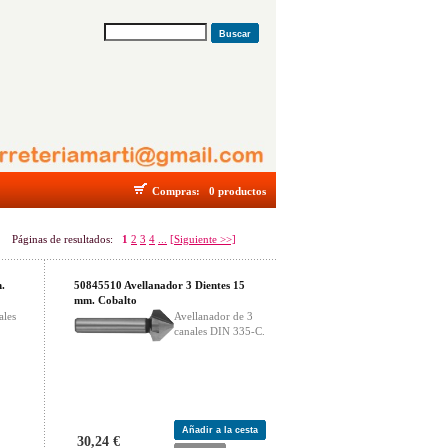
Buscar
Compras:
0 productos
Páginas de resultados:
1
2
3
4
...
[Siguiente >>]
.
50845510 Avellanador 3 Dientes 15
mm. Cobalto
ales
Avellanador de 3
canales DIN 335-C.
Añadir a la cesta
30,24 €