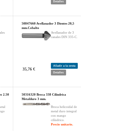
Detalles
50847660 Avellanador 3 Dientes 20,5
mm.Cobalto
ales
Avellanador de 3
canales DIN 335-C.
Añadir a la cesta
35,76 €
Detalles
o 2.50
50316320 Broca 338 Cilíndrica
Metalduro 3 mm.
etal
Broca helicoidal de
ango
metal duro integral
con mango
cilíndrico.
Precio unitario.