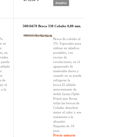
Detalles
50816670 Broca 338 Cobalto 0,80 mm.
5%.
Broca de cobalto al
ar en
5%. Especiales para
on
utilizar en taladros
es, en
portátiles, con
riales
exceso de
e pueda
revoluciones, en el
 afilado
agujereado de
le
materiales duros y
ue
cuando no se pueda
s de
refrigerar la
or el
broca.El afilado
 a la
autocentrante de
doble faceta (Split-
Point) que llevan
todas las brocas de
Cobalto absorben
mejor el calor y son
resistentes a la
abrasión.
Paquetes de 10
pzas.
Precio unitario