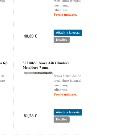
ango
metal duro integral
con mango
cilíndrico.
Precio unitario.
Añadir a la cesta
40,89 €
Detalles
o 6,5
50718650 Broca 338 Cilíndrica
Metalduro 7 mm.
etal
Broca helicoidal de
ango
metal duro integral
con mango
cilíndrico.
Precio unitario.
Añadir a la cesta
81,58 €
Detalles