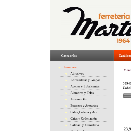
Categorías
Catálog
Ferretería
Vien
Abrasivos
Abrazaderas y Grapas
50946
Aceites y Lubricantes
Cobal
Alambres y Telas
Automoción
Buzones y Armarios
Cable,Cadena y Acc.
Cajas y Ordenación
Calefac. y Fumistería
23,9