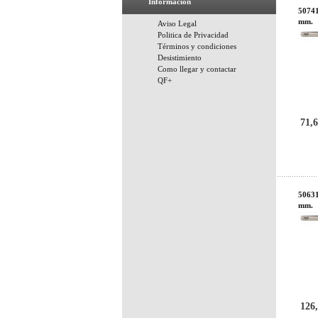
Información
50741
mm.
Aviso Legal
Politica de Privacidad
Términos y condiciones
Desistimiento
Como llegar y contactar
QF+
71,6
50631
mm.
126,