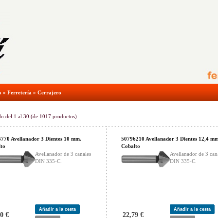
o
»
Ferretería
»
Cerrajero
do del
1
al
30
(de
1017
productos)
770 Avellanador 3 Dientes 10 mm.
50796210 Avellanador 3 Dientes 12,4 mm
to
Cobalto
Avellanador de 3 canales
Avellanador de 3 can
DIN 335-C.
DIN 335-C.
Añadir a la cesta
Añadir a la cesta
0 €
22,79 €