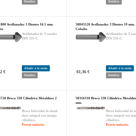
Detalles
Detalles
800 Avellanador 3 Dientes 16.5 mm.
50845520 Avellanador 3 Dientes 19 mm.
to
Cobalto
Avellanador de 3 canales
Avellanador de 3 can
DIN 335-C.
DIN 335-C.
Añadir a la cesta
Añadir a la cesta
2 €
61,36 €
Detalles
Detalles
720 Broca 338 Cilíndrica Metalduro 2
50316310 Broca 338 Cilíndrica Metaldur
mm.
Broca helicoidal de metal
Broca helicoidal de m
duro integral con mango
duro integral con m
cilíndrico.
cilíndrico.
Precio unitario.
Precio unitario.