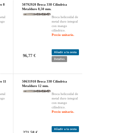
ro 8
50792920 Broca 338 Cilíndrica
Metalduro 8,50 mm.
etal
Broca helicoidal de
ango
metal duro integral
con mango
cilíndrico.
Precio unitario.
Añadir a la cesta
96,77 €
Detalles
ro 11
50631910 Broca 338 Cilíndrica
Metalduro 12 mm.
etal
Broca helicoidal de
ango
metal duro integral
con mango
cilíndrico.
Precio unitario.
Añadir a la cesta
271,58 €