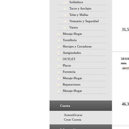
Soldadura
Tacos y Anclajes
Telas y Mallas
Vestuario y Seguridad
Varios
31,5
Menaje-Hogar
Tornillería
Herrajes y Cerraduras
Antigüedades
50316
OUTLET
mm.
Placas
Ferretería
Menaje-Hogar
Reparaciones
Menaje-Hogar
46,3
Cuenta
Autentificarse
Crear Cuenta