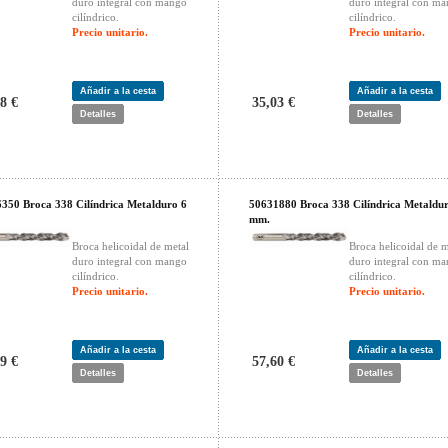
duro integral con mango
duro integral con m
cilíndrico.
cilíndrico.
Precio unitario.
Precio unitario.
Añadir a la cesta
Añadir a la cesta
8 €
35,03 €
Detalles
Detalles
350 Broca 338 Cilíndrica Metalduro 6
50631880 Broca 338 Cilíndrica Metaldur
mm.
Broca helicoidal de metal
Broca helicoidal de m
duro integral con mango
duro integral con m
cilíndrico.
cilíndrico.
Precio unitario.
Precio unitario.
Añadir a la cesta
Añadir a la cesta
9 €
57,60 €
Detalles
Detalles