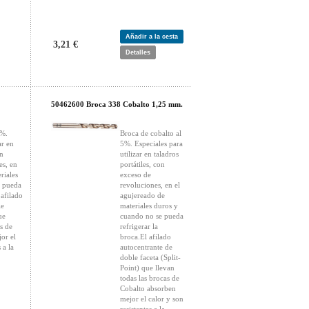
Añadir a la cesta
3,21 €
Detalles
50462600 Broca 338 Cobalto 1,25 mm.
5%.
Broca de cobalto al
ar en
5%. Especiales para
on
utilizar en taladros
es, en
portátiles, con
riales
exceso de
e pueda
revoluciones, en el
 afilado
agujereado de
le
materiales duros y
ue
cuando no se pueda
s de
refrigerar la
or el
broca.El afilado
 a la
autocentrante de
doble faceta (Split-
Point) que llevan
todas las brocas de
Cobalto absorben
mejor el calor y son