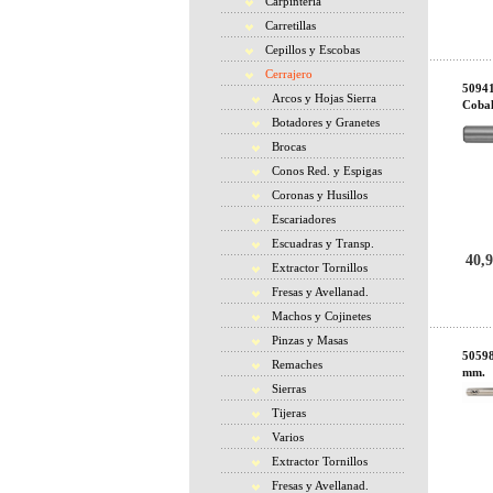
Carpintería
Carretillas
Cepillos y Escobas
Cerrajero
50941
Arcos y Hojas Sierra
Cobal
Botadores y Granetes
Brocas
Conos Red. y Espigas
Coronas y Husillos
Escariadores
Escuadras y Transp.
40,9
Extractor Tornillos
Fresas y Avellanad.
Machos y Cojinetes
Pinzas y Masas
50598
Remaches
mm.
Sierras
Tijeras
Varios
Extractor Tornillos
Fresas y Avellanad.