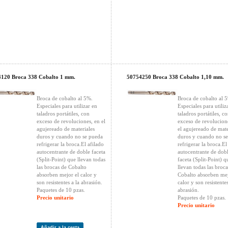
120 Broca 338 Cobalto 1 mm.
50754250 Broca 338 Cobalto 1,10 mm.
Broca de cobalto al 5%.
Broca de cobalto al 
Especiales para utilizar en
Especiales para utiliz
taladros portátiles, con
taladros portátiles, c
exceso de revoluciones, en el
exceso de revolucion
agujereado de materiales
el agujereado de mate
duros y cuando no se pueda
duros y cuando no s
refrigerar la broca.El afilado
refrigerar la broca.El
autocentrante de doble faceta
autocentrante de dob
(Split-Point) que llevan todas
faceta (Split-Point) q
las brocas de Cobalto
llevan todas las broca
absorben mejor el calor y
Cobalto absorben mej
son resistentes a la abrasión.
calor y son resistentes
Paquetes de 10 pzas.
abrasión.
Precio unitario
Paquetes de 10 pzas.
Precio unitario
Añadir a la cesta