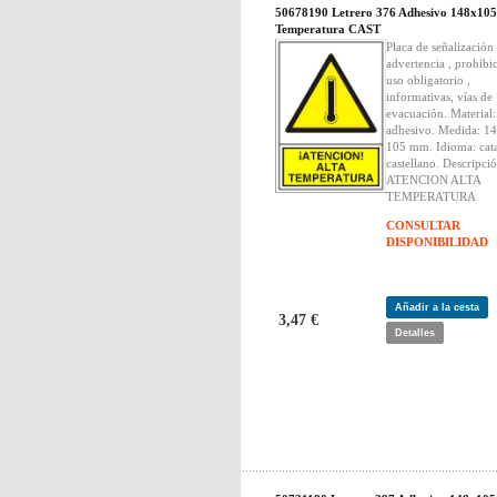
50678190 Letrero 376 Adhesivo 148x105
Temperatura CAST
Placa de señalización
advertencia , prohibi
uso obligatorio ,
informativas, vías de
evacuación. Material
adhesivo. Medida: 14
105 mm. Idioma: cata
castellano. Descripció
ATENCION ALTA
TEMPERATURA
CONSULTAR
DISPONIBILIDAD
Añadir a la cesta
3,47 €
Detalles