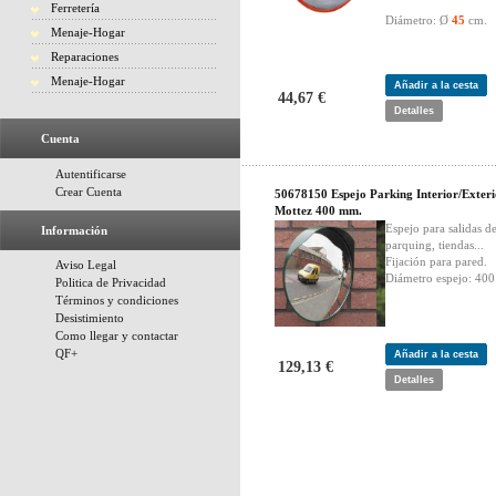
Ferretería
Diámetro: Ø
45
cm.
Menaje-Hogar
Reparaciones
Menaje-Hogar
Añadir a la cesta
44,67 €
Detalles
Cuenta
Autentificarse
Crear Cuenta
50678150 Espejo Parking Interior/Exteri
Mottez 400 mm.
Espejo para salidas d
Información
parquing, tiendas...
Fijación para pared.
Aviso Legal
Diámetro espejo: 40
Politica de Privacidad
Términos y condiciones
Desistimiento
Como llegar y contactar
QF+
Añadir a la cesta
129,13 €
Detalles