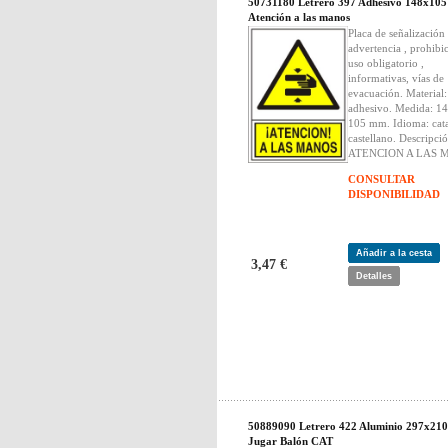
50731180 Letrero 397 Adhesivo 148x105
Atención a las manos
Placa de señalización
advertencia , prohibi
uso obligatorio ,
informativas, vías de
evacuación. Material
adhesivo. Medida: 14
105 mm. Idioma: cata
castellano. Descripció
ATENCION A LAS 
CONSULTAR
DISPONIBILIDAD
Añadir a la cesta
3,47 €
Detalles
50889090 Letrero 422 Aluminio 297x210
Jugar Balón CAT