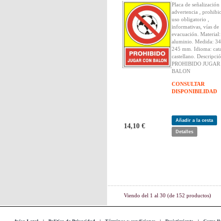
Placa de señalización
advertencia , prohibi
uso obligatorio ,
informativas, vías de
evacuación. Material:
aluminio. Medida: 34
245 mm. Idioma: cata
castellano. Descripció
PROHIBIDO JUGAR
BALON
CONSULTAR
DISPONIBILIDAD
Añadir a la cesta
14,10 €
Detalles
Viendo del
1
al
30
(de
152
productos)