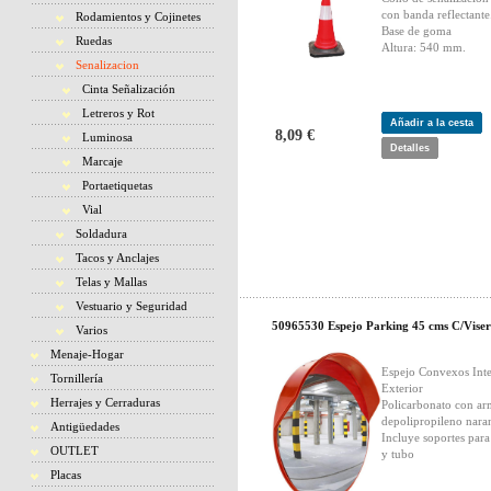
con banda reflectante
Rodamientos y Cojinetes
Base de goma
Ruedas
Altura: 540 mm.
Senalizacion
Cinta Señalización
Letreros y Rot
Añadir a la cesta
8,09 €
Luminosa
Detalles
Marcaje
Portaetiquetas
Vial
Soldadura
Tacos y Anclajes
Telas y Mallas
Vestuario y Seguridad
50965530 Espejo Parking 45 cms C/Vise
Varios
Menaje-Hogar
Espejo Convexos Inte
Tornillería
Exterior
Herrajes y Cerraduras
Policarbonato con a
depolipropileno naran
Antigüedades
Incluye soportes para
OUTLET
y tubo
Placas