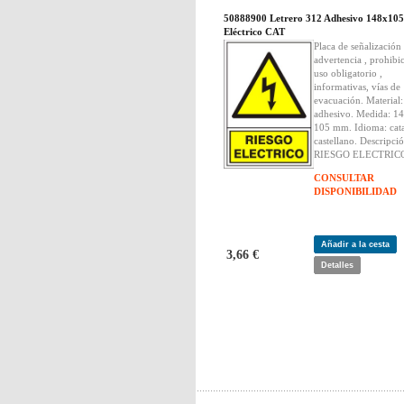
50888900 Letrero 312 Adhesivo 148x105
Eléctrico CAT
Placa de señalización
advertencia , prohibi
uso obligatorio ,
informativas, vías de
evacuación. Material:
adhesivo. Medida: 14
105 mm. Idioma: cata
castellano. Descripció
RIESGO ELECTRIC
CONSULTAR
DISPONIBILIDAD
Añadir a la cesta
3,66 €
Detalles