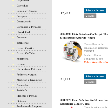
Carpintería
Carretillas
Añadir a la cesta
Cepillos y Escobas
17,28 €
Cerrajero
Detalles
Construcción
Cordelería y Persianas
Electricidad
50943190 Cinta Señalización Target 50 
Escaleras
33 mts Reflec Amarilla+Negra
Estanterías
Cinta adhesiva de
señalización reflectan
Extracción Aire
TARGET
Extracción Tubo
Ancho: 50 mm.
Fontanería
Longitud: 33 mts
Color: Amarillo + N
General
Herramienta Eléctrica
Jardineria y Agric.
Añadir a la cesta
31,12 €
Medición y Nivelación
Detalles
Neumatica
Perfilería
Planchas y Perfiles
50967670 Cono Señalización 50 cms. Ba
Pinturas
Reflectante C/Base Goma
Productos de Limpieza
Cono de señalización