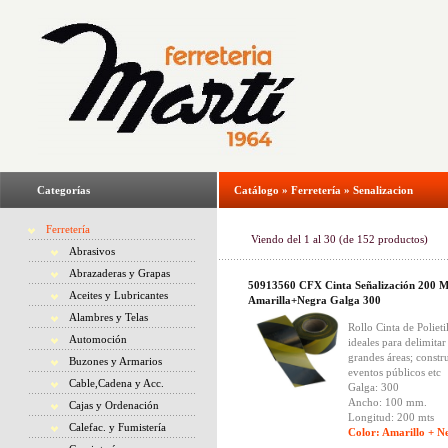
Categorías
Catálogo
»
Ferretería
»
Senalizacion
Ferretería
Viendo del
1
al
30
(de
152
productos)
Abrasivos
Abrazaderas y Grapas
50913560 CFX Cinta Señalización 200 M
Aceites y Lubricantes
Amarilla+Negra Galga 300
Alambres y Telas
Rollo Cinta de Polieti
Automoción
ideales para delimitar
grandes áreas; constr
Buzones y Armarios
eventos públicos etc
Cable,Cadena y Acc.
Galga: 300
Ancho: 100 mm.
Cajas y Ordenación
Longitud: 200 mts
Calefac. y Fumistería
Color: Amarillo + N