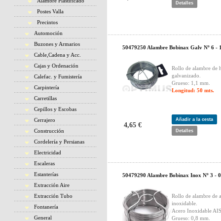
Alambre Plastificado
Detalles
Postes Valla
Precintos
Automoción
Buzones y Armarios
50479250 Alambre Bobinax Galv Nº 6 - 
Cable,Cadena y Acc.
Cajas y Ordenación
Rollo de alambre de 
galvanizado.
Calefac. y Fumistería
Grueso: 1,1 mm.
Carpintería
Longitud: 50 mts.
Carretillas
Cepillos y Escobas
Cerrajero
Añadir a la cesta
4,65 €
Construcción
Detalles
Cordelería y Persianas
Electricidad
Escaleras
Estanterías
50479290 Alambre Bobinax Inox Nº 3 - 
Extracción Aire
Extracción Tubo
Rollo de alambre de 
inoxidable.
Fontanería
Acero Inoxidable AI
General
Grueso: 0,8 mm.