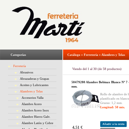
Categorías
Catálogo
»
Ferretería
»
Alambres y Telas
Ferretería
Viendo del
1
al
30
(de
58
productos)
Abrasivos
Abrazaderas y Grapas
50479280 Alambre Bobinax Blanco Nº 7 -
Aceites y Lubricantes
mm.
Alambres y Telas
Rollo de alambre de 
Accesorios Valla
plastificado en blanco
Grueso: 1,2 mm.
Alambre Acero
Longitud: 50 mts.
Alambre Acero Inox
Alambre Hierro Galv.
Alambre Latón y Cobre
Añadir a la cesta
4,51 €