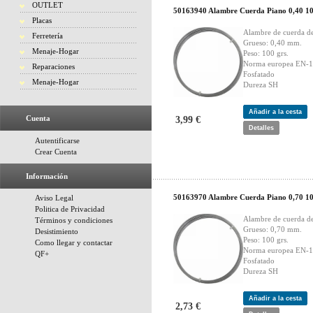
OUTLET
50163940 Alambre Cuerda Piano 0,40 10
Placas
Alambre de cuerda d
Ferretería
Grueso: 0,40 mm.
Menaje-Hogar
Peso: 100 grs.
Norma europea EN-
Reparaciones
Fosfatado
Menaje-Hogar
Dureza SH
Añadir a la cesta
Cuenta
3,99 €
Detalles
Autentificarse
Crear Cuenta
Información
50163970 Alambre Cuerda Piano 0,70 10
Aviso Legal
Politica de Privacidad
Alambre de cuerda d
Términos y condiciones
Grueso: 0,70 mm.
Desistimiento
Peso: 100 grs.
Como llegar y contactar
Norma europea EN-
QF+
Fosfatado
Dureza SH
Añadir a la cesta
2,73 €