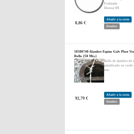
Fosfatado
Dureza SH
Añadir a la cesta
8,86 €
Detalles
50588740 Alambre Espino Galv Plast Ver
Rollo 250 Mts.)
Rollo de alambre de 
plastificado en verde
mts.
Añadir a la cesta
92,79 €
Detalles