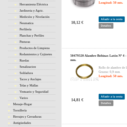
Longitud: 50 mts.
Herramienta Eléctrica
Jardineria y Agric.
Medición y Nivelación
Añadir a la cesta
10,12 €
Neumatica
Detalles
Perfilería
Planchas y Perfiles
Pinturas
Productos de Limpieza
Rodamientos y Cojinetes
50479320 Alambre Bobinax Latón Nº 4 -
mm.
Ruedas
Senalizacion
Rollo de alambre de l
Grueso: 0,9 mm.
Soldadura
Longitud: 50 mts.
Tacos y Anclajes
Telas y Mallas
Vestuario y Seguridad
Añadir a la cesta
Varios
14,81 €
Detalles
Menaje-Hogar
Tornillería
Herrajes y Cerraduras
Antigüedades