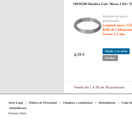
50036200 Alambre Galv. Mazos 1 KG. N
Alambre de hierro
galvanizado.
Longitud aprox: 135
Rollo de 1 kilogram
Grueso 1,1 mm.
Añadir a la cesta
4,59 €
Detalles
Viendo del
1
al
30
(de
58
productos)
Aviso Legal
|
Politica de Privacidad
|
Términos y condiciones
|
Desistimiento
|
Como lle
Autentificarse
Ferreteria Marti